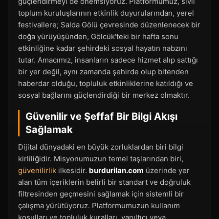
güçlendirmeyi de önemsiyoruz. Platformumuz, sivil
toplum kuruluşlarının etkinlik duyurularından, yerel
festivallere; Salda Gölü çevresinde düzenlenecek bir
doğa yürüyüşünden, Gölcük'teki bir hafta sonu
etkinliğine kadar şehirdeki sosyal hayatın nabzını
tutar. Amacımız, insanların sadece hizmet alıp sattığı
bir yer değil, aynı zamanda şehirde olup bitenden
haberdar olduğu, topluluk etkinliklerine katıldığı ve
sosyal bağlarını güçlendirdiği bir merkez olmaktır.
Güvenilir ve Şeffaf Bir Bilgi Akışı
Sağlamak
Dijital dünyadaki en büyük zorluklardan biri bilgi
kirliliğidir. Misyonumuzun temel taşlarından biri,
güvenilirlik
ilkesidir.
burdurilan.com
üzerinde yer
alan tüm içeriklerin belirli bir standart ve doğruluk
filtresinden geçmesini sağlamak için sistemli bir
çalışma yürütüyoruz. Platformumuzun kullanım
koşulları ve topluluk kuralları, yanıltıcı veya