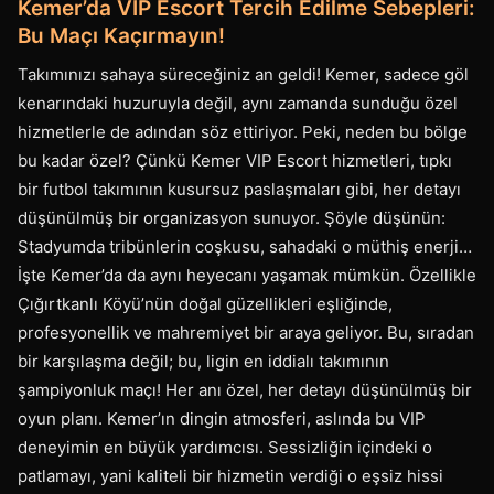
Kemer’da VIP Escort Tercih Edilme Sebepleri:
Bu Maçı Kaçırmayın!
Takımınızı sahaya süreceğiniz an geldi! Kemer, sadece göl
kenarındaki huzuruyla değil, aynı zamanda sunduğu özel
hizmetlerle de adından söz ettiriyor. Peki, neden bu bölge
bu kadar özel? Çünkü Kemer VIP Escort hizmetleri, tıpkı
bir futbol takımının kusursuz paslaşmaları gibi, her detayı
düşünülmüş bir organizasyon sunuyor. Şöyle düşünün:
Stadyumda tribünlerin coşkusu, sahadaki o müthiş enerji…
İşte Kemer’da da aynı heyecanı yaşamak mümkün. Özellikle
Çığırtkanlı Köyü’nün doğal güzellikleri eşliğinde,
profesyonellik ve mahremiyet bir araya geliyor. Bu, sıradan
bir karşılaşma değil; bu, ligin en iddialı takımının
şampiyonluk maçı! Her anı özel, her detayı düşünülmüş bir
oyun planı. Kemer’ın dingin atmosferi, aslında bu VIP
deneyimin en büyük yardımcısı. Sessizliğin içindeki o
patlamayı, yani kaliteli bir hizmetin verdiği o eşsiz hissi