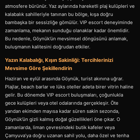
atmosfere bürünür. Yaz aylarında hareketli plaj kulüpleri ve
kalabalık sahilleriyle tanınan bu bölge, kışa doğru
bambaşka bir sessizliğe gömülür. VIP escort deneyiminde
zamanlama, mekanın sunduğu olanaklar kadar önemlidir.
Bu nedenle, Göynük’ün mevsimsel döngüsünü anlamak,
buluşmanın kalitesini doğrudan etkiler.
Yazın Kalabalığı, Kışın Sakinliği: Tercihlerinizi
Mevsime Göre Şekillendirin
Haziran ve eylül arasında Göynük, turist akınına uğrar.
Plajlar, beach barlar ve lüks oteller adeta birer vitrin haline
gelir. Bu dönemde VIP escort buluşmaları, çoğunlukla
gece kulüpleri veya otel odalarında gerçekleşir. Öte
yandan ekimden mayısa kadar süren sakin sezonda,
Göynük’ün gizli kalmış doğal güzellikleri öne çıkar. O
zamanlarda, liman çevresindeki butik kafeler veya
Çamyuva’ya doğru uzanan sahil yolu, daha özel ve tenha