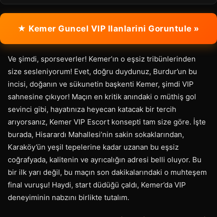
★ Kemer Guncel VIP Ilanlarini Goruntule »
Ve şimdi, sporseverler! Kemer’ın o eşsiz tribünlerinden
size sesleniyorum! Evet, doğru duydunuz, Burdur’un bu
incisi, doğanın ve sükunetin başkenti Kemer, şimdi VIP
sahnesine çıkıyor! Maçın en kritik anındaki o müthiş gol
sevinci gibi, hayatınıza heyecan katacak bir tercih
arıyorsanız, Kemer VIP Escort konsepti tam size göre. İşte
burada, Hisarardı Mahallesi’nin sakin sokaklarından,
Karaköy’ün yeşil tepelerine kadar uzanan bu eşsiz
coğrafyada, kalitenin ve ayrıcalığın adresi belli oluyor. Bu
bir ilk yarı değil, bu maçın son dakikalarındaki o muhteşem
final vuruşu! Haydi, start düdüğü çaldı, Kemer’da VIP
deneyiminin nabzını birlikte tutalım.