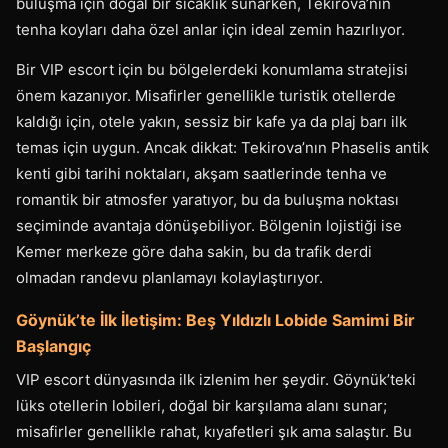
buluşma için doğal bir sıcaklık sunarken, Tekirova’nın
tenha koyları daha özel anlar için ideal zemin hazırlıyor.
Bir VIP escort için bu bölgelerdeki konumlama stratejisi
önem kazanıyor. Misafirler genellikle turistik otellerde
kaldığı için, otele yakın, sessiz bir kafe ya da plaj barı ilk
temas için uygun. Ancak dikkat: Tekirova’nın Phaselis antik
kenti gibi tarihi noktaları, akşam saatlerinde tenha ve
romantik bir atmosfer yaratıyor, bu da buluşma noktası
seçiminde avantaja dönüşebiliyor. Bölgenin lojistiği ise
Kemer merkeze göre daha sakin, bu da trafik derdi
olmadan randevu planlamayı kolaylaştırıyor.
Göynük’te İlk İletişim: Beş Yıldızlı Lobide Samimi Bir
Başlangıç
VIP escort dünyasında ilk izlenim her şeydir. Göynük’teki
lüks otellerin lobileri, doğal bir karşılama alanı sunar;
misafirler genellikle rahat, kıyafetleri şık ama salaştır. Bu