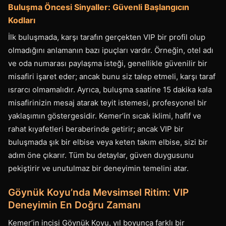
Buluşma Öncesi Sinyaller: Güvenli Başlangıcın
Kodları
İlk buluşmada, karşı tarafın gerçekten VIP bir profil olup
olmadığını anlamanın bazı ipuçları vardır. Örneğin, otel adı
ve oda numarası paylaşma isteği, genellikle güvenilir bir
misafiri işaret eder; ancak bunu siz talep etmeli, karşı taraf
ısrarcı olmamalıdır. Ayrıca, buluşma saatine 15 dakika kala
misafirinizin mesaj atarak teyit istemesi, profesyonel bir
yaklaşımın göstergesidir. Kemer’in sıcak iklimi, hafif ve
rahat kıyafetleri beraberinde getirir; ancak VIP bir
buluşmada şık bir elbise veya keten takım elbise, sizi bir
adım öne çıkarır. Tüm bu detaylar, güven duygusunu
pekiştirir ve unutulmaz bir deneyimin temelini atar.
Göynük Koyu’nda Mevsimsel Ritim: VIP
Deneyimin En Doğru Zamanı
Kemer’in incisi Göynük Koyu, yıl boyunca farklı bir