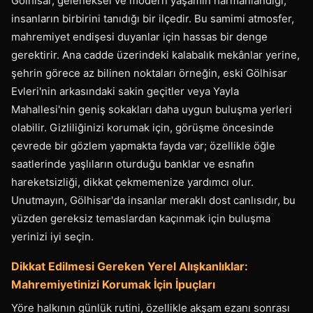
Gölhisar, geleneksel ve modern yaşamın harmanlandığı,
insanların birbirini tanıdığı bir ilçedir. Bu samimi atmosfer,
mahremiyet endişesi duyanlar için hassas bir denge
gerektirir. Ana cadde üzerindeki kalabalık mekânlar yerine,
şehrin görece az bilinen noktaları örneğin, eski Gölhisar
Evleri'nin arkasındaki sakin geçitler veya Yayla
Mahallesi'nin geniş sokakları daha uygun buluşma yerleri
olabilir. Gizliliğinizi korumak için, görüşme öncesinde
çevrede bir gözlem yapmakta fayda var; özellikle öğle
saatlerinde yaşlıların oturduğu banklar ve esnafın
hareketsizliği, dikkat çekmemenize yardımcı olur.
Unutmayın, Gölhisar'da insanlar meraklı dost canlısıdır, bu
yüzden gereksiz temaslardan kaçınmak için buluşma
yerinizi iyi seçin.
Dikkat Edilmesi Gereken Yerel Alışkanlıklar:
Mahremiyetinizi Korumak İçin İpuçları
Yöre halkının günlük rutini, özellikle akşam ezanı sonrası