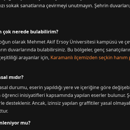
ızı sokak sanatlarına çevirmeyi unutmayın. Şehrin duvarları, 
n çok nerede bulabilirim?
yoğun olarak Mehmet Akif Ersoy Üniversitesi kampüsü ve çe
rın duvarlarında bulabilirsiniz. Bu bölgeler, genç sanatçıların
eşitliliği arayanlar için,
Karamanlı ilçemizden seçkin hanım p
asal mıdır?
sal durumu, eserin yapıldığı yere ve içeriğine göre değişebil
eya öğrenci inisiyatifleri kapsamında yapılan eserler bulunur
e desteklenir. Ancak, izinsiz yapılan graffitiler yasal olmayab
tur.
enleniyor mu?