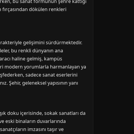
narken, bu sanat formunun şehre kattığı
n fırçasından dökülen renkleri
akteriyle gelişimini sürdürmektedir.
leler, bu renkli dünyanın ana
e aracı haline gelmiş, kampüs
ifleri modern yorumlarla harmanlayan ya
keşfederken, sadece sanat eserlerini
z. Şehir, geleneksel yapısının yanı
şık doku içerisinde, sokak sanatları da
ve eski binaların duvarlarında
 sanatçıların imzasını taşır ve