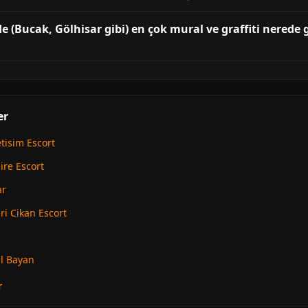
e (Bucak, Gölhisar gibi) en çok mural ve graffiti nerede 
er
etisim Escort
ire Escort
ar
ri Cikan Escort
l Bayan
r