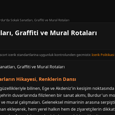
dur'da Sokak Sanatları, Graffiti ve Mural Rotaları
arı, Graffiti ve Mural Rotaları
Escort icerik standartlarina uygunluk kontrolunden gecmistir.
Icerik Politikasi
rların Hikayesi, Renklerin Dansı
 güzellikleriyle bilinen, Ege ve Akdeniz'in kesişim noktasında
 şehrin duvarlarında filizlenen bir sanat akımı, Burdur'un
i ve mural çalışmaları. Geleneksel mimarinin arasına serpişti
an ekleyerek, hem yerel halkın hem de ziyaretçilerin dikkat