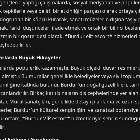
le gençlerin yaptığı çalışmalarda, sosyal medyadan ve popül
 tepkilerle veya belirli bir etkinliğin parçası olarak ortaya 
 doğrudan bir köprü kurarak, sanatı müzelerin dışına taşıyı
mak, farklı düşünceleri ifade etmek ve ortak bir bilinci besle
mizmin bir göstergesi olarak, *Burdur elit escort* hizmetleri
eşfedebilirler.
arlarda Büyük Hikayeler
ıllarda popülerlik kazanmıştır. Büyük ölçekli duvar resimleri,
ni almıştır. Bu murallar genellikle belediyeler veya sivil top
imliğine katkıda bulunur. Burdur'un doğal güzellikleri, tarihi
landırılır. Birkaç katlı binaların dış cephelerinde yer alan
atar. Mural sanatçıları, genellikle detaylı planlama ve uzun
eserler, Burdur'un kültürel zenginliğini ve sanatsal potansiye
bu ortam, *Burdur VIP escort* hizmetleriyle şehrin sunduğu 
ir.
kat Edilmesi Gerekenler