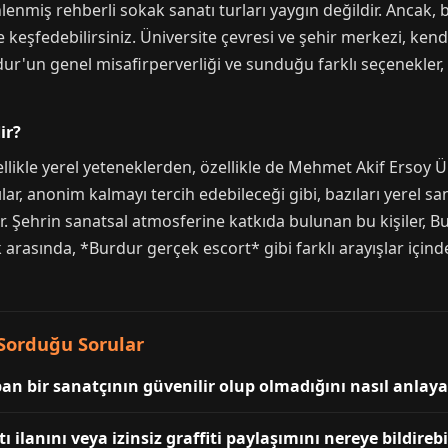
enmiş rehberli sokak sanatı turları yaygın değildir. Ancak, 
e keşfedebilirsiniz. Üniversite çevresi ve şehir merkezi, kend
rdur'un genel misafirperverliği ve sunduğu farklı seçenekler,
ir?
likle yerel yeteneklerden, özellikle de Mehmet Akif Ersoy Ü
ar, anonim kalmayı tercih edebileceği gibi, bazıları yerel s
ir. Şehrin sanatsal atmosferine katkıda bulunan bu kişiler, 
ik arasında, *Burdur gerçek escort* gibi farklı arayışlar için
 Sorduğu Sorular
an bir sanatçının güvenilir olup olmadığını nasıl anlaya
 ilanını veya izinsiz graffiti paylaşımını nereye bildirebi