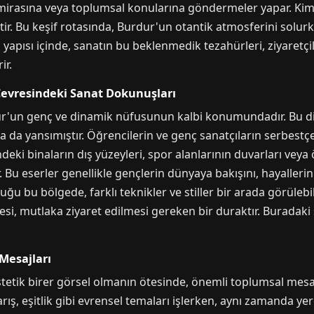
 mirasına veya toplumsal konularına göndermeler yapar. Kimis
etir. Bu keşif rotasında, Burdur'un otantik atmosferini solurk
yapısı içinde, sanatın bu beklenmedik tezahürleri, ziyaretçile
ir.
Çevresindeki Sanat Dokunuşları
ur'un genç ve dinamik nüfusunun kalbi konumundadır. Bu 
a da yansımıştır. Öğrencilerin ve genç sanatçıların serbestç
deki binaların dış yüzeyleri, spor alanlarının duvarları veya 
r. Bu eserler genellikle gençlerin dünyaya bakışını, hayallerin
olduğu bu bölgede, farklı teknikler ve stiller bir arada görül
esi, mutlaka ziyaret edilmesi gereken bir duraktır. Buradaki 
Mesajları
etik birer görsel olmanın ötesinde, önemli toplumsal mesajlar
barış, eşitlik gibi evrensel temaları işlerken, aynı zamanda y