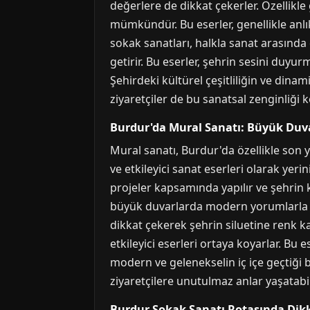
değerlere de dikkat çekerler. Özellik
mümkündür. Bu eserler, genellikle anlık
sokak sanatları, halkla sanat arasında
getirir. Bu eserler, şehrin sesini duyur
Şehirdeki kültürel çeşitliliğin ve dina
ziyaretçiler de bu sanatsal zenginliği k
Burdur'da Mural Sanatı: Büyük Duv
Mural sanatı, Burdur'da özellikle son y
ve etkileyici sanat eserleri olarak yeri
projeler kapsamında yapılır ve şehrin k
büyük duvarlarda modern yorumlarla can
dikkat çekerek şehrin siluetine renk k
etkileyici eserleri ortaya koyarlar. Bu 
modern ve gelenekselin iç içe geçtiği 
ziyaretçilere unutulmaz anlar yaşatabil
Burdur Sokak Sanatı Rotasında Dik