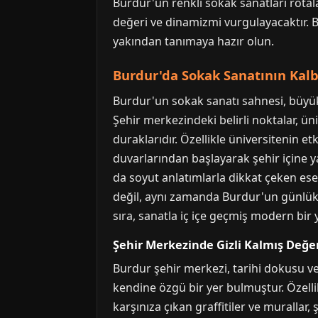
Burdur'un renkli sokak sanatları rotal
değeri ve dinamizmi vurgulayacaktır. B
yakından tanımaya hazır olun.
Burdur'da Sokak Sanatının Kalbi
Burdur'un sokak sanatı sahnesi, büyük
Şehir merkezindeki belirli noktalar, ü
duraklarıdır. Özellikle üniversitenin e
duvarlarından başlayarak şehir içine y
da soyut anlatımlarla dikkat çeken eser
değil, aynı zamanda Burdur'un günlük y
sıra, sanatla iç içe geçmiş modern bir
Şehir Merkezinde Gizli Kalmış Değe
Burdur şehir merkezi, tarihi dokusu ve
kendine özgü bir yer bulmuştur. Özelli
karşınıza çıkan graffitiler ve murallar, 