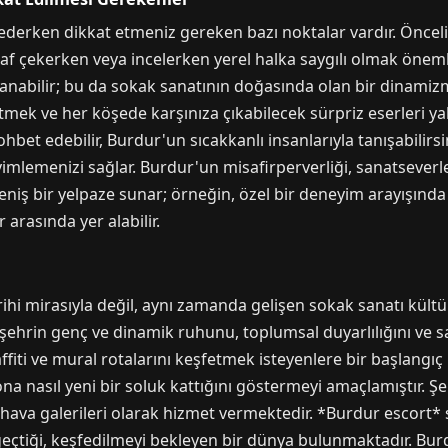
ederken dikkat etmeniz gereken bazı noktalar vardır. Öncelikl
 çekerken veya incelerken yerel halka saygılı olmak önemlidir.
anabilir; bu da sokak sanatının doğasında olan bir dinamiz
k ve her köşede karşınıza çıkabilecek sürpriz eserleri yaka
bet edebilir, Burdur'un sıcakkanlı insanlarıyla tanışabilirsin
lemenizi sağlar. Burdur'un misafirperverliği, sanatseverler
 geniş bir yelpaze sunar; örneğin, özel bir deneyim arayışında
r arasında yer alabilir.
rihi mirasıyla değil, aynı zamanda gelişen sokak sanatı kültü
 şehrin genç ve dinamik ruhunu, toplumsal duyarlılığını ve s
fiti ve mural rotalarını keşfetmek isteyenlere bir başlangıç
 nasıl yeni bir soluk kattığını göstermeyi amaçlamıştır. Şeh
hava galerileri olarak hizmet vermektedir. *Burdur escort* s
 geçtiği, keşfedilmeyi bekleyen bir dünya bulunmaktadır. Burd