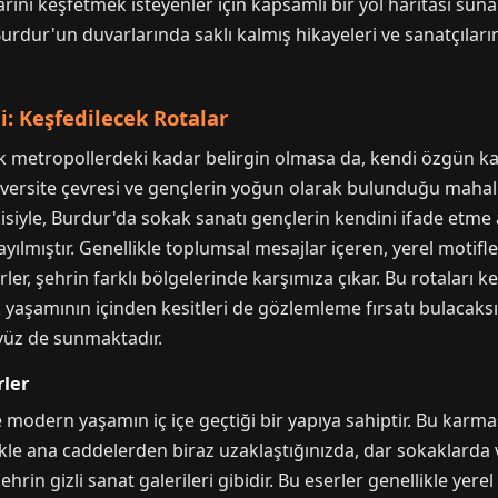
arını keşfetmek isteyenler için kapsamlı bir yol haritası su
urdur'un duvarlarında saklı kalmış hikayeleri ve sanatçıları
: Keşfedilecek Rotalar
 metropollerdeki kadar belirgin olmasa da, kendi özgün kar
niversite çevresi ve gençlerin yoğun olarak bulunduğu mahal
tkisiyle, Burdur'da sokak sanatı gençlerin kendini ifade etm
ayılmıştır. Genellikle toplumsal mesajlar içeren, yerel mot
ler, şehrin farklı bölgelerinde karşımıza çıkar. Bu rotaları 
aşamının içinden kesitleri de gözlemleme fırsatı bulacaksını
 yüz de sunmaktadır.
rler
 modern yaşamın iç içe geçtiği bir yapıya sahiptir. Bu karma
kle ana caddelerden biraz uzaklaştığınızda, dar sokaklarda 
şehrin gizli sanat galerileri gibidir. Bu eserler genellikle yerel