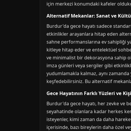
için merkezi konumdaki kafeler oldukç
Alternatif Mekanlar: Sanat ve Kült
Burdur'da gece hayatı sadece standart k
etkinlikler arayanlara hitap eden alter
sahne performanslarına ev sahipliği yap
kitleye hitap eder ve entelektüel sohbet
ve minimalist bir dekorasyona sahip ola
imza günleri veya sergiler gibi etkinli
yudumlamakla kalmaz, aynı zamanda yeni 
keşfedebilirsiniz. Bu alternatif mekanla
Gece Hayatının Farklı Yüzleri ve Kişi
Burdur'da gece hayatı, her zevke ve be
seyahatinde olanlara kadar herkes ken
isteyenler, kimi zaman da daha hareket
içerisinde, bazı bireylerin daha özel v