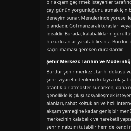
bir akşam geçirmek isteyenler tarafından 
çay, günün yorgunluğunu atmak için bire
deneyim sunar. Menülerinde yöresel le
plandadır. Göl manzaralı terasları veya
idealdir. Burada, kalabalıkların gürült
huzurlu anlar yaratabilirsiniz. Burdur'
kaçırılmaması gereken duraklardır.
Şehir Merkezi: Tarihin ve Modernli
Burdur şehir merkezi, tarihi dokusu ve
şehri ziyaret edenlerin kolayca ulaşabi
otantik bir atmosfer sunarken, daha m
genellikle iş çıkışı sosyalleşmek isteye
alanları, rahat koltukları ve hızlı inte
akşam yemeğine kadar geniş bir menüye
merkezinin kalabalık ve hareketli yap
şehrin nabzını tutabilir hem de kendi 