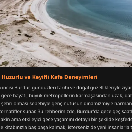
 Huzurlu ve Keyifli Kafe Deneyimleri
incisi Burdur, gündüzleri tarihi ve doğal güzellikleriyle ziya
in gece hayatı, büyük metropollerin karmaşasından uzak, dah
te şehri olması sebebiyle genç nüfusun dinamizmiyle harmanl
ternatifler sunar. Bu rehberimizde, Burdur'da gece geç saatl
kin ama etkileyici gece yaşamını detaylı bir şekilde keşfedec
de kitabınızla baş başa kalmak, isterseniz de yeni insanlarla