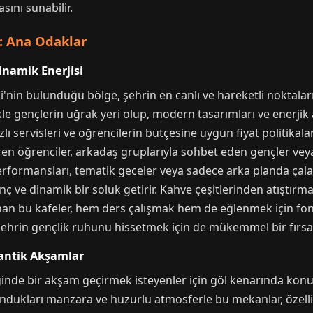
sını sunabilir.
: Ana Odaklar
inamik Enerjisi
nin bulunduğu bölge, şehrin en canlı ve hareketli noktaları
le gençlerin uğrak yeri olup, modern tasarımları ve enerjik 
lı servisleri ve öğrencilerin bütçesine uygun fiyat politikalar
ren öğrenciler, arkadaş gruplarıyla sohbet eden gençler vey
erformansları, tematik geceler veya sadece arka planda çal
ve dinamik bir soluk getirir. Kahve çeşitlerinden atıştırmal
an bu kafeler, hem ders çalışmak hem de eğlenmek için fonks
ehrin gençlik ruhunu hissetmek için de mükemmel bir fırsa
mantik Akşamlar
inde bir akşam geçirmek isteyenler için göl kenarında konu
ndukları manzara ve huzurlu atmosferle bu mekanlar, özell