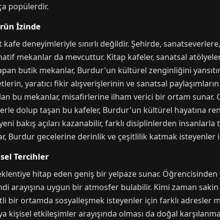
a popülerdir.
ürün İzinde
afe deneyimleriyle sınırlı değildir. Şehirde, sanatseverlere, 
natif mekanlar da mevcuttur. Kitap kafeler, sanatsal atölyel
an butik mekanlar, Burdur'un kültürel zenginliğini yansıtır. 
lerin, yaratıcı fikir alışverişlerinin ve sanatsal paylaşımları
n bu mekanlar, misafirlerine ilham verici bir ortam sunar. Can
klerle dolup taşan bu kafeler, Burdur'un kültürel hayatına re
bakış açıları kazanabilir, farklı disiplinlerden insanlarla 
r, Burdur gecelerine derinlik ve çeşitlilik katmak isteyenler 
sel Tercihler
klentiye hitap eden geniş bir yelpaze sunar. Öğrencisinden y
di arayışına uygun bir atmosfer bulabilir. Kimi zaman sakin
li bir ortamda sosyalleşmek isteyenler için farklı adresler m
eya kişisel etkileşimler arayışında olması da doğal karşılanm