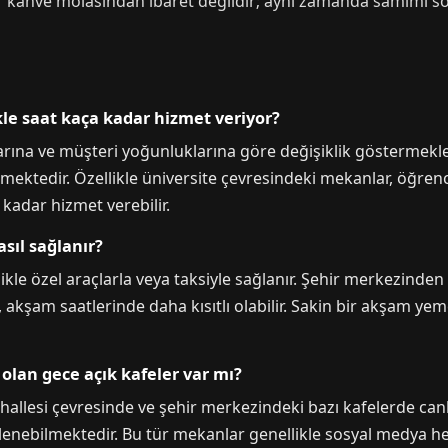
 kahve molasından ibaret değildir; aynı zamanda samimi sohb
kle saat kaça kadar hizmet veriyor?
rına ve müşteri yoğunluklarına göre değişiklik göstermekle b
lmektedir. Özellikle üniversite çevresindeki mekanlar, öğren
 kadar hizmet verebilir.
sıl sağlanır?
kle özel araçlarla veya taksiyle sağlanır. Şehir merkezinden 
 akşam saatlerinde daha kısıtlı olabilir. Sakin bir akşam yeme
 olan gece açık kafeler var mı?
ahallesi çevresinde ve şehir merkezindeki bazı kafelerde ca
nlenebilmektedir. Bu tür mekanlar genellikle sosyal medya he