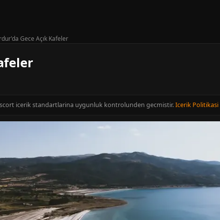
rdur'da Gece Açık Kafeler
afeler
Escort icerik standartlarina uygunluk kontrolunden gecmistir.
Icerik Politikasi