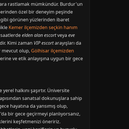
şlara rastlamak mümkündür. Burdur'un
erinden özel bir deneyim peşinde
r gibi görünen yüzlerinden ibaret
likle
Kemer ilçemizden seçkin hanım
ç saatlerde
elden alan escort
veya
eve
ridir. Kimi zaman
VIP escort
arayışları da
er mevcut olup,
Gölhisar ilçemizden
erine ve etik anlayışına uygun bir gece
yerel halkını şaşırtır. Üniversite
yapısından sanatsal dokunuşlara sahip
 gece hayatına da yansımış olup,
'da bir gece geçirmeyi planlıyorsanız,
lerini keşfetmenizi öneririz.