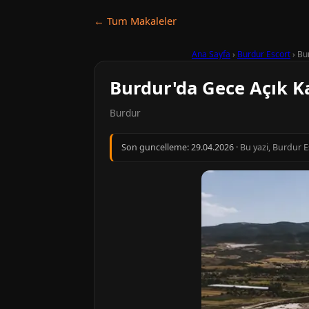
← Tum Makaleler
Ana Sayfa
›
Burdur Escort
›
Bu
Burdur'da Gece Açık K
Burdur
Son guncelleme:
29.04.2026
· Bu yazi, Burdur 