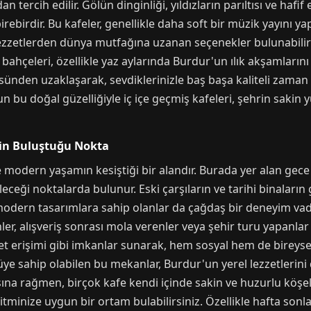
tercih edilir. Gölün dinginliği, yıldızların parıltısı ve hafif 
birdir. Bu kafeler, genellikle daha soft bir müzik yayını yapa
zzetlerden dünya mutfağına uzanan seçenekler bulunabilirken
 bahçeleri, özellikle yaz aylarında Burdur'un ılık akşamlarını
üsünden uzaklaşarak, sevdiklerinizle baş başa kaliteli zaman 
un bu doğal güzelliğiyle iç içe geçmiş kafeleri, şehrin sakin
ğin Buluştuğu Nokta
 modern yaşamın kesiştiği bir alandır. Burada yer alan gece
leceği noktalarda bulunur. Eski çarşıların ve tarihi binalar
odern tasarımlara sahip olanlar da çağdaş bir deneyim vade
nler, alışveriş sonrası mola verenler veya şehir turu yapanlar
rnet erişimi gibi imkanlar sunarak, hem sosyal hem de bireysel
 sahip olabilen bu mekanlar, Burdur'un yerel lezzetlerini d
ısına rağmen, birçok kafe kendi içinde sakin ve huzurlu köş
ritminize uygun bir ortam bulabilirsiniz. Özellikle hafta son