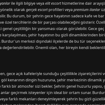
yanlar
ile ilgili bilgiye veya
elit escort
hizmetlerine dair arayı
a yönelik olarak
gerçek escort
profilleri veya
premium ilanlar
üz
bilir. Bu durum, bir şehrin gece hayatının sadece kafe ve ba
e özel tercihlerin de bir parçası olabileceğini gösterir. Özel
i genel çeşitliliğin bir yansıması olarak görülebilir. Gece ge
e karşılaşılması, şehir hayatının bu gizli dinamiklerinden bi
ir. Burdur'un merkezi dışındaki ilçelerde de bu tür seçenekl
eğerlendirilebilir. Önemli olan, her bireyin kendi beklentil
 gece açık kafeleriyle sunduğu çeşitlilikle ziyaretçilerini ve 
 göl kenarının dingin huzuruna, şehir merkezinin dinamik 
farklı bir atmosfer sizi bekler. Şehrin genel huzurlu yapısı,
 anlar geçirmek isteyenler için ideal bir ortam sunar. Burdur
veya farklı mekanları deneyimleyerek şehrin bu gizli güzellik