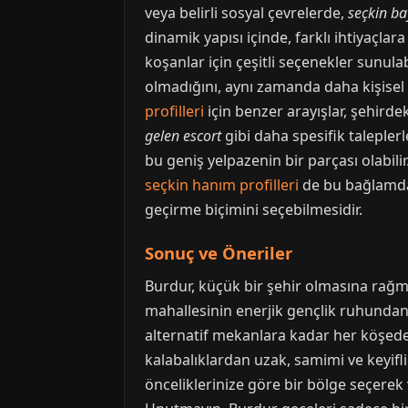
veya belirli sosyal çevrelerde,
seçkin ba
dinamik yapısı içinde, farklı ihtiyaçlar
koşanlar için çeşitli seçenekler sunula
olmadığını, aynı zamanda daha kişisel v
profilleri
için benzer arayışlar, şehirdek
gelen escort
gibi daha spesifik taleplerl
bu geniş yelpazenin bir parçası olabil
seçkin hanım profilleri
de bu bağlamda d
geçirme biçimini seçebilmesidir.
Sonuç ve Öneriler
Burdur, küçük bir şehir olmasına rağmen,
mahallesinin enerjik gençlik ruhundan
alternatif mekanlara kadar her köşede 
kalabalıklardan uzak, samimi ve keyifli
önceliklerinize göre bir bölge seçerek 