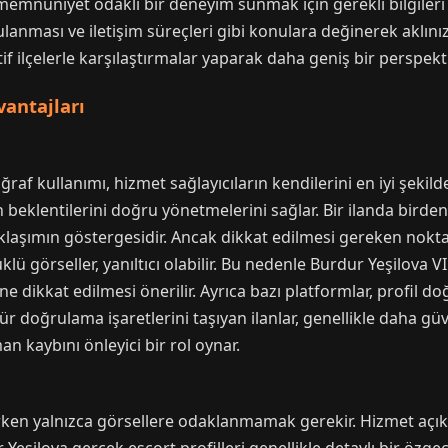
 memnuniyet odaklı bir deneyim sunmak için gerekli bilgileri 
rulanması ve iletişim süreçleri gibi konulara değinerek aklını
if ilçelerle karşılaştırmalar yaparak daha geniş bir perspekt
vantajları
raf kullanımı, hizmet sağlayıcıların kendilerini en iyi şekild
n beklentilerini doğru yönetmelerini sağlar. Bir ilanda birden 
aklaşımın göstergesidir. Ancak dikkat edilmesi gereken nokta
ü görseller, yanıltıcı olabilir. Bu nedenle Burdur Yeşilova VI
ine dikkat edilmesi önerilir. Ayrıca bazı platformlar, profil 
r doğrulama işaretlerini taşıyan ilanlar, genellikle daha güve
an kaybını önleyici bir rol oynar.
ken yalnızca görsellere odaklanmamak gerekir. Hizmet açıklama