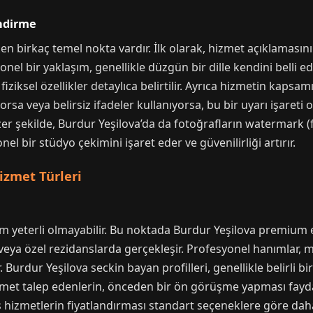
ndirme
en birkaç temel nokta vardır. İlk olarak, hizmet açıklamasının
nel bir yaklaşım, genellikle düzgün bir dille kendini belli ed
 fiziksel özellikler detaylıca belirtilir. Ayrıca hizmetin kapsamı,
iyorsa veya belirsiz ifadeler kullanıyorsa, bu bir uyarı işareti 
r şekilde, Burdur Yeşilova’da da fotoğrafların watermark (fi
onel bir stüdyo çekimini işaret eder ve güvenilirliği artırır.
izmet Türleri
eyim yeterli olmayabilir. Bu noktada Burdur Yeşilova premium 
 veya özel rezidanslarda gerçekleşir. Profesyonel hanımlar, 
. Burdur Yeşilova seckin bayan profilleri, genellikle belirli b
hizmet talep edenlerin, önceden bir ön görüşme yapması faydal
s hizmetlerin fiyatlandırması standart seçeneklere göre dah