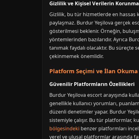
Gizlilik ve Kişisel Verilerin Korunma
Gizlilik, bu tür hizmetlerde en hassas k
paylaşmaz. Burdur Yeşilova gerçek escort
gösterilmesi beklenir. Örneğin, buluşm
yöntemlerinden bazılarıdır. Ayrıca Bur
tanımak faydalı olacaktır. Bu süreçte
çekinmemek önemlidir.
Platform Seçimi ve İlan Okuma S
Güvenilir Platformların Özellikleri
Burdur Yeşilova escort arayışında kulla
genellikle kullanıcı yorumları, puanlam
düzenli denetimler yapar. Burdur Yeşilov
sistemiyle çalışır. Bu tür platformlar, k
bölgesindeki
benzer platformları incele
yerel ve ulusal platformlar arasında farkl