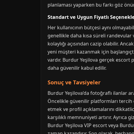
planlaması yaparken bu farkı göz ön
Standart ve Uygun Fiyatlı Seçenekl
Her kullanıcının bütçesi aynı olmayabil
genellikle daha kısa süreli randevular 
kolaylığı açısından cazip olabilir. An
yeni müşteri kazanmak için başlangıçta 
vardır. Burdur Yeşilova gerçek escort pr
daha güvenilir kabul edilir.
Sonuç ve Tavsiyeler
Burdur Yeşilova’da fotoğraflı ilanlar ar
Öncelikle güvenilir platformları tercih 
etmek ve profil açıklamalarını dikkatli
karşılıklı memnuniyeti artırır. Ayrıca 
Burdur Yeşilova VIP escort veya Burdur
zaman kazandırır. Son olarak, herhang