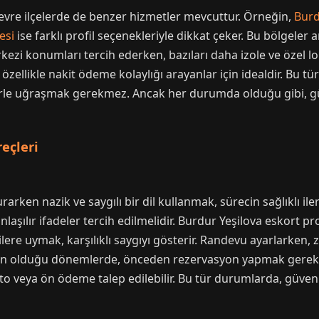
çevre ilçelerde de benzer hizmetler mevcuttur. Örneğin,
Burd
esi
ise farklı profil seçenekleriyle dikkat çeker. Bu bölgeler
erkezi konumları tercih ederken, bazıları daha izole ve özel l
 özellikle nakit ödeme kolaylığı arayanlar için idealdir. Bu t
emlerle uğraşmak gerekmez. Ancak her durumda olduğu gibi, 
eçleri
urarken nazik ve saygılı bir dil kullanmak, sürecin sağlıklı ile
aşılır ifadeler tercih edilmelidir. Burdur Yeşilova eskort profi
 bilgilere uymak, karşılıklı saygıyı gösterir. Randevu ayarla
ebin olduğu dönemlerde, önceden rezervasyon yapmak gerekeb
o veya ön ödeme talep edilebilir. Bu tür durumlarda, güveni