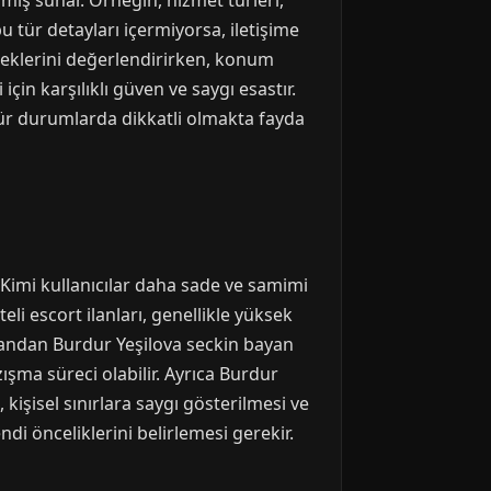
çmiş sunar. Örneğin, hizmet türleri,
bu tür detayları içermiyorsa, iletişime
neklerini değerlendirirken, konum
çin karşılıklı güven ve saygı esastır.
 tür durumlarda dikkatli olmakta fayda
. Kimi kullanıcılar daha sade ve samimi
eli escort ilanları, genellikle yüksek
e yandan Burdur Yeşilova seckin bayan
azışma süreci olabilir. Ayrıca Burdur
 kişisel sınırlara saygı gösterilmesi ve
ndi önceliklerini belirlemesi gerekir.