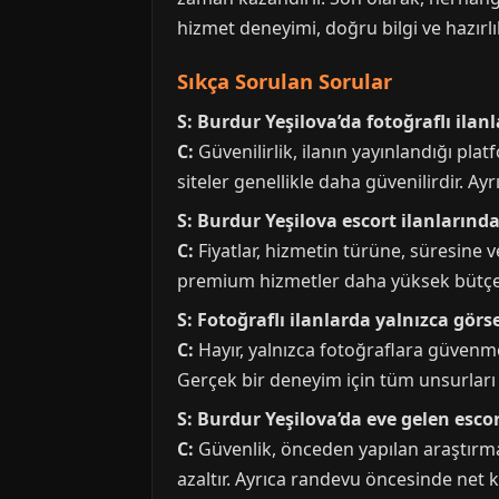
hizmet deneyimi, doğru bilgi ve hazırlık
Sıkça Sorulan Sorular
S: Burdur Yeşilova’da fotoğraflı ilan
C:
Güvenilirlik, ilanın yayınlandığı pla
siteler genellikle daha güvenilirdir. Ayrı
S: Burdur Yeşilova escort ilanlarında 
C:
Fiyatlar, hizmetin türüne, süresine v
premium hizmetler daha yüksek bütçe ger
S: Fotoğraflı ilanlarda yalnızca gör
C:
Hayır, yalnızca fotoğraflara güvenmek 
Gerçek bir deneyim için tüm unsurları
S: Burdur Yeşilova’da eve gelen esco
C:
Güvenlik, önceden yapılan araştırmay
azaltır. Ayrıca randevu öncesinde net k