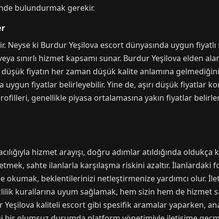
ünde bulundurmak gerekir.
er
ir. Neyse ki Burdur Yeşilova escort dünyasında uygun fiyatlı
veya sınırlı hizmet kapsamı sunar. Burdur Yeşilova elden alan
cak düşük fiyatın her zaman düşük kalite anlamına gelmediği
uygun fiyatlar belirleyebilir. Yine de, aşırı düşük fiyatlar
ofilleri, genellikle piyasa ortalamasına yakın fiyatlar belirle
acılığıyla hizmet arayışı, doğru adımlar atıldığında oldukça k
etmek, sahte ilanlarla karşılaşma riskini azaltır. İlanlardaki 
ce okumak, beklentilerinizi netleştirmenize yardımcı olur. İle
gizlilik kurallarına uyum sağlamak, hem sizin hem de hizmet s
 Yeşilova kaliteli escort gibi spesifik aramalar yaparken, a
i bir olumsuz durumda platform yönetimiyle iletişime geçm