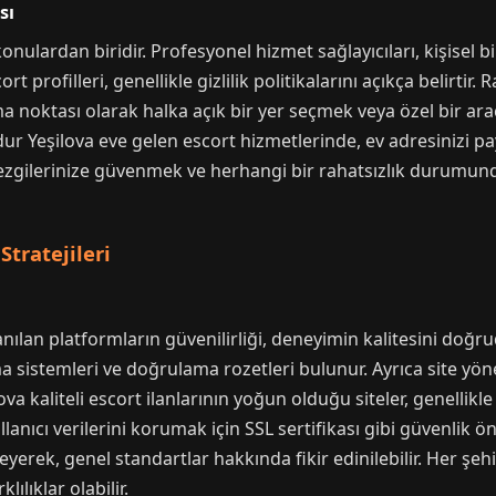
sı
onulardan biridir. Profesyonel hizmet sağlayıcıları, kişisel bi
 profilleri, genellikle gizlilik politikalarını açıkça belirtir
a noktası olarak halka açık bir yer seçmek veya özel bir ara
dur Yeşilova eve gelen escort hizmetlerinde, ev adresinizi pa
 sezgilerinize güvenmek ve herhangi bir rahatsızlık durumu
tratejileri
nılan platformların güvenilirliği, deneyimin kalitesini doğrud
a sistemleri ve doğrulama rozetleri bulunur. Ayrıca site yönet
a kaliteli escort ilanlarının yoğun olduğu siteler, genellikle 
ullanıcı verilerini korumak için SSL sertifikası gibi güvenlik ö
yerek, genel standartlar hakkında fikir edinilebilir. Her şeh
ılıklar olabilir.