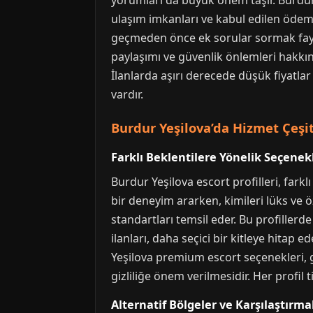
yorumları da büyük önem taşır. Burdur Y
ulaşım imkanları ve kabul edilen ödeme y
geçmeden önce ek sorular sormak fayda
paylaşımı ve güvenlik önlemleri hakkınd
İlanlarda aşırı derecede düşük fiyatlar
vardır.
Burdur Yeşilova’da Hizmet Çeşitli
Farklı Beklentilere Yönelik Seçenek
Burdur Yeşilova escort profilleri, farkl
bir deneyim ararken, kimileri lüks ve öz
standartları temsil eder. Bu profillerd
ilanları, daha seçici bir kitleye hitap e
Yeşilova premium escort seçenekleri, ge
gizliliğe önem verilmesidir. Her profil 
Alternatif Bölgeler ve Karşılaştırma