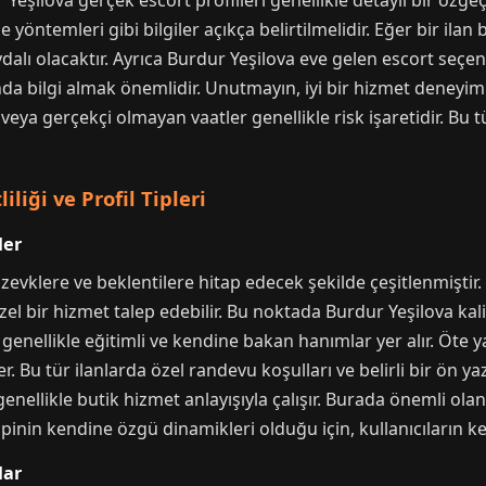
eşilova gerçek escort profilleri genellikle detaylı bir özge
öntemleri gibi bilgiler açıkça belirtilmelidir. Eğer bir ilan 
lı olacaktır. Ayrıca Burdur Yeşilova eve gelen escort seçe
a bilgi almak önemlidir. Unutmayın, iyi bir hizmet deneyimi i
 veya gerçekçi olmayan vaatler genellikle risk işaretidir. Bu
liği ve Profil Tipleri
ler
ı zevklere ve beklentilere hitap edecek şekilde çeşitlenmiştir
el bir hizmet talep edebilir. Bu noktada Burdur Yeşilova kalit
e genellikle eğitimli ve kendine bakan hanımlar yer alır. Öt
der. Bu tür ilanlarda özel randevu koşulları ve belirli bir ön y
nellikle butik hizmet anlayışıyla çalışır. Burada önemli olan,
tipinin kendine özgü dinamikleri olduğu için, kullanıcıların ke
lar