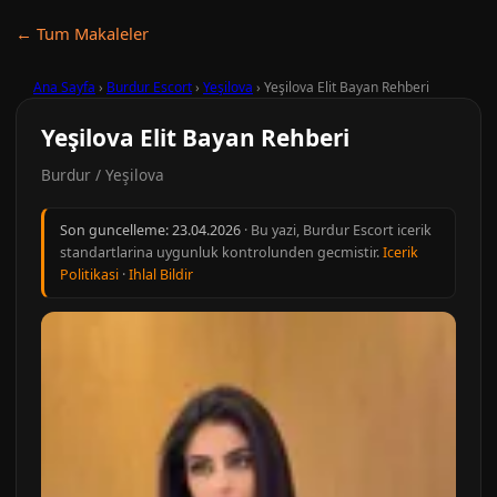
← Tum Makaleler
Ana Sayfa
›
Burdur Escort
›
Yeşilova
›
Yeşilova Elit Bayan Rehberi
Yeşilova Elit Bayan Rehberi
Burdur / Yeşilova
Son guncelleme:
23.04.2026
· Bu yazi, Burdur Escort icerik
standartlarina uygunluk kontrolunden gecmistir.
Icerik
Politikasi
·
Ihlal Bildir