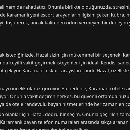
i hem de rahatlatıcı. Onunla birlikte olduğunuzda, stresinizi
sinde Karamanlı yeni escort arayanların ilgisini çeken Kübr
yi düşünerek, ancak kaliteden ödün vermeyen bir deneyim 
ak istediğinizde, Hazal sizin için mükemmel bir seçenek. K
da keyifli vakit geçirmek isteyenler için ideal. Kendisi sade
t çekiyor. Karamanlı eskort arayışları içinde Hazal, özellikle
kurmayı öncelik olarak görüyor. Bu nedenle, Karamanlı otele
iyor. Onunla vakit geçiren herkes, bu güvenli ortamda huzu
e ya da otele randevulu bayan hizmetlerinde her zaman en çok
nda olanlar için Hazal, doğru bir seçim. Onunla geçirilen z
, Karamanlı bayan telefon numaraları arasında sıkça aranan b