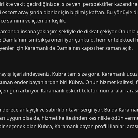
Birlikte vakit geçirdiğinizde, size yeni perspektifler kazandı
i escort arayışında olanlar için biçilmiş kaftan. Bu yönüyle d
e samimi ve içten bir kişilik.
 zamanda insana yaklaşım şekliyle de dikkat çekiyor. Onunla g
de Damla'nın ismi sıkça öneriliyor çünkü o, hem entelektüel
eyenler için Karamanlı'da Damla'nın kapısı her zaman açık.
arayışı içerisindeyseniz, Kübra tam size göre. Karamanlı ucu
 sunan ender bayanlardan biri Kübra. Onun hizmet kalitesi, 
eçen gün artırıyor. Karamanlı eskort telefon numaraları ara
 derece anlayışlı ve sabırlı bir tavır sergiliyor. Bu da Karam
tları uygun olsa da, hizmet kalitesinden kesinlikle ödün ver
 bir seçenek olan Kübra, Karamanlı bayan profili ilanları aras