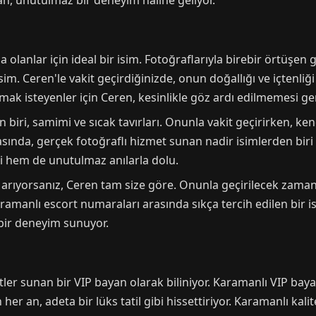
 an, unutulmaz bir deneyim haline geliyor.
 olanlar için ideal bir isim. Fotoğraflarıyla birebir örtüşen
 isim. Ceren'le vakit geçirdiğinizde, onun doğallığı ve içtenl
k isteyenler için Ceren, kesinlikle göz ardı edilmemesi ger
n biri, samimi ve sıcak tavırları. Onunla vakit geçirirken, ke
asında, gerçek fotoğraflı hizmet sunan nadir isimlerden biri
i hem de unutulmaz anılarla dolu.
i arıyorsanız, Ceren tam size göre. Onunla geçirilecek zaman
 Karamanlı escort numaraları arasında sıkça tercih edilen bi
bir deneyim sunuyor.
ler sunan bir VIP bayan olarak biliniyor. Karamanlı VIP baya
r an, adeta bir lüks tatil gibi hissettiriyor. Karamanlı kalit