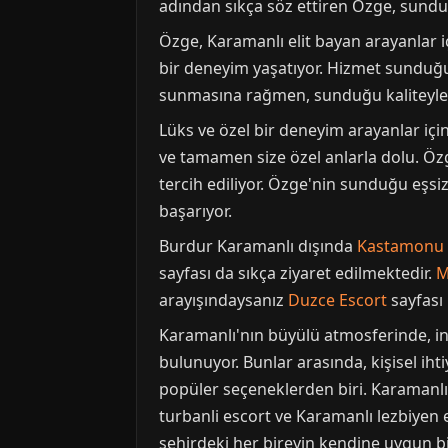
adından sıkça söz ettiren Özge, sunduğ
Özge, Karamanlı elit bayan arayanlar i
bir deneyim yaşatıyor. Hizmet sunduğu 
sunmasına rağmen, sunduğu kaliteyle b
Lüks ve özel bir deneyim arayanlar içi
ve tamamen size özel anlarla dolu. Özg
tercih ediliyor. Özge'nin sunduğu eşsi
başarıyor.
Burdur Karamanlı dışında
Kastamonu 
sayfası da sıkça ziyaret edilmektedir.
M
arayışındaysanız
Duzce Escort
sayfası i
Karamanlı'nın büyülü atmosferinde, in
bulunuyor. Bunlar arasında, kişisel ihti
popüler seçeneklerden biri. Karamanlı
turbanli escort ve Karamanlı lezbiyen e
şehirdeki her bireyin kendine uygun b