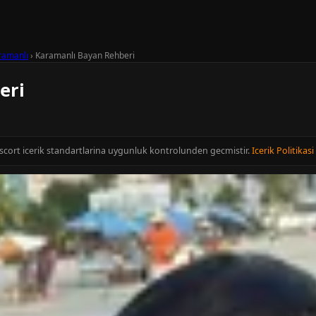
ramanlı
›
Karamanlı Bayan Rehberi
eri
Escort icerik standartlarina uygunluk kontrolunden gecmistir.
Icerik Politikasi