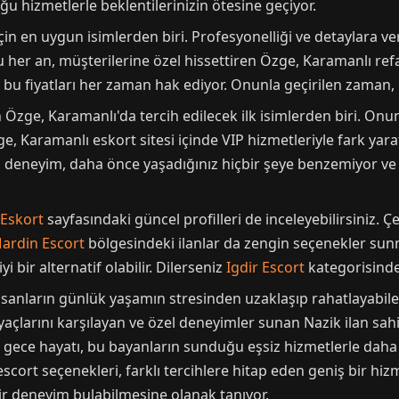
u hizmetlerle beklentilerinizin ötesine geçiyor.
çin en uygun isimlerden biri. Profesyonelliği ve detaylara 
her an, müşterilerine özel hissettiren Özge, Karamanlı refa
u fiyatları her zaman hak ediyor. Onunla geçirilen zaman, 
n Özge, Karamanlı'da tercih edilecek ilk isimlerden biri. Onu
e, Karamanlı eskort sitesi içinde VIP hizmetleriyle fark yar
z deneyim, daha önce yaşadığınız hiçbir şeye benzemiyor ve 
Eskort
sayfasındaki güncel profilleri de inceleyebilirsiniz. 
ardin Escort
bölgesindeki ilanlar da zengin seçenekler sunm
yi bir alternatif olabilir. Dilerseniz
Igdir Escort
kategorisindek
sanların günlük yaşamın stresinden uzaklaşıp rahatlayabilec
yaçlarını karşılayan ve özel deneyimler sunan Nazik ilan sahib
 gece hayatı, bu bayanların sunduğu eşsiz hizmetlerle daha 
scort seçenekleri, farklı tercihlere hitap eden geniş bir hizm
ir deneyim bulabilmesine olanak tanıyor.