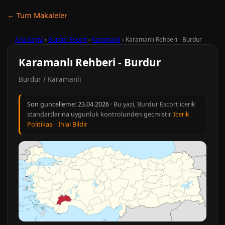
← Tum Makaleler
Ana Sayfa
›
Burdur Escort
›
Karamanlı
›
Karamanlı Rehberi - Burdur
Karamanlı Rehberi - Burdur
Burdur / Karamanlı
Son guncelleme:
23.04.2026
· Bu yazi, Burdur Escort icerik
standartlarina uygunluk kontrolunden gecmistir.
Icerik
Politikasi
·
Ihlal Bildir