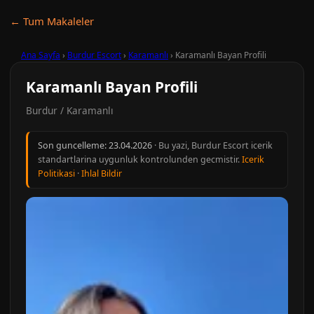
← Tum Makaleler
Ana Sayfa
›
Burdur Escort
›
Karamanlı
›
Karamanlı Bayan Profili
Karamanlı Bayan Profili
Burdur / Karamanlı
Son guncelleme:
23.04.2026
· Bu yazi, Burdur Escort icerik
standartlarina uygunluk kontrolunden gecmistir.
Icerik
Politikasi
·
Ihlal Bildir