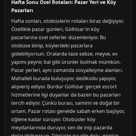
Hafta Sonu Özel Rotaları: Pazar Yeri ve Köy
Pazarları
Hafta sonları, otobüslerin rotaları biraz değişiyor.
Özellikle pazar günleri, Gölhisar’ın köy
pazarlarına özel seferler düzenleniyor. Bu
otobüse binip, köylerdeki pazarlara
gidebiliyorsun. Oralarda taze sebze, meyve, ev
yapımı peynir, bal gibi ürünler bulmak mümkün.
Pazar yerleri, aynı zamanda sosyalleşme alanları.
Mahalleli burada buluşuyor, dedikodu yapıyor,
alışveriş ediyor. Burdur Gölhisar gerçek escort
hizmetlerine ilgi duyanlar da bazen bu pazarları
tercih ediyor. Çünkü burası, samimi ve doğal bir
ortam. Pazar rotası genelde sabah erken başlıyor,
öğlene kadar sürüyor. Otobüsler köy
meydanlarında duruyor, sen de inip pazarda
dolaşabiliyorsun. Dönüşte ise elin dolu, gönlün