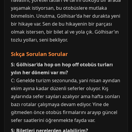
havasını, yöresel tatları ve tarihi dokuyu bir arada
yaşamak istiyorsan, bu otobüslere mutlaka
binmelisin. Unutma, Gölhisar’da her durakta yeni
bir hikaye var. Sen de bu hikayenin bir parçası
olmak istersen, bir bilet al ve yola çık. Gölhisar’ın
tozlu yolları, seni bekliyor.
Sıkça Sorulan Sorular
S: Gölhisar’da hop on hop off otobüs turları
yılın her dönemi var mı?
C: Genelde turizm sezonunda, yani nisan ayından
ekim ayına kadar düzenli seferler oluyor. Kış
aylarında sefer sayıları azalıyor ama hafta sonları
bazı rotalar çalışmaya devam ediyor. Yine de
gitmeden önce otobüs firmalarını arayıp güncel
sefer saatlerini öğrenmekte fayda var.
S: Biletleri nerelerden alabilirim?