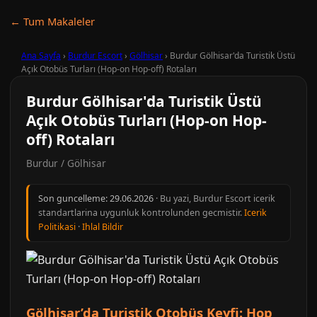
← Tum Makaleler
Ana Sayfa
›
Burdur Escort
›
Gölhisar
›
Burdur Gölhisar'da Turistik Üstü
Açık Otobüs Turları (Hop-on Hop-off) Rotaları
Burdur Gölhisar'da Turistik Üstü
Açık Otobüs Turları (Hop-on Hop-
off) Rotaları
Burdur / Gölhisar
Son guncelleme:
29.06.2026
· Bu yazi, Burdur Escort icerik
standartlarina uygunluk kontrolunden gecmistir.
Icerik
Politikasi
·
Ihlal Bildir
Gölhisar’da Turistik Otobüs Keyfi: Hop