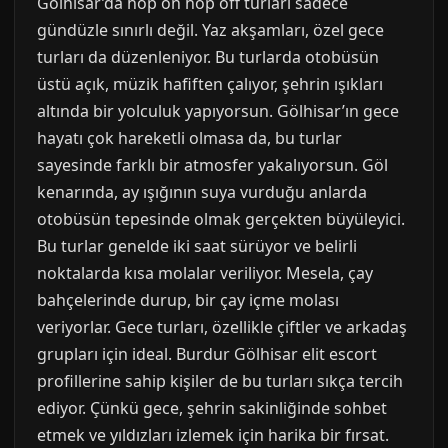
Gölhisar’da hop on hop off turları sadece
gündüzle sınırlı değil. Yaz akşamları, özel gece
turları da düzenleniyor. Bu turlarda otobüsün
üstü açık, müzik hafiften çalıyor, şehrin ışıkları
altında bir yolculuk yapıyorsun. Gölhisar’ın gece
hayatı çok hareketli olmasa da, bu turlar
sayesinde farklı bir atmosfer yakalıyorsun. Göl
kenarında, ay ışığının suya vurduğu anlarda
otobüsün tepesinde olmak gerçekten büyüleyici.
Bu turlar genelde iki saat sürüyor ve belirli
noktalarda kısa molalar veriliyor. Mesela, çay
bahçelerinde durup, bir çay içme molası
veriyorlar. Gece turları, özellikle çiftler ve arkadaş
grupları için ideal. Burdur Gölhisar elit escort
profillerine sahip kişiler de bu turları sıkça tercih
ediyor. Çünkü gece, şehrin sakinliğinde sohbet
etmek ve yıldızları izlemek için harika bir fırsat.