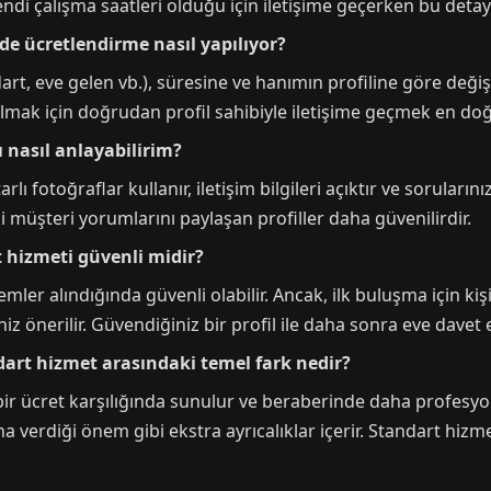
di çalışma saatleri olduğu için iletişime geçerken bu detay
nde ücretlendirme nasıl yapılıyor?
rt, eve gelen vb.), süresine ve hanımın profiline göre değişik
i almak için doğrudan profil sahibiyle iletişime geçmek en do
ı nasıl anlayabilirim?
lı fotoğraflar kullanır, iletişim bilgileri açıktır ve sorularını
 müşteri yorumlarını paylaşan profiller daha güvenilirdir.
t hizmeti güvenli midir?
ler alındığında güvenli olabilir. Ancak, ilk buluşma için kiş
iz önerilir. Güvendiğiniz bir profil ile daha sonra eve davet
ndart hizmet arasındaki temel fark nedir?
ir ücret karşılığında sunulur ve beraberinde daha profesyone
na verdiği önem gibi ekstra ayrıcalıklar içerir. Standart hiz