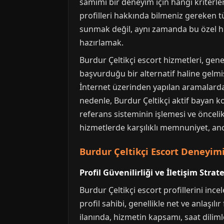
samimi bir deneyim için hangi kriterle
profilleri hakkında bilmeniz gereken tü
sunmak değil, aynı zamanda bu özel hiz
hazırlamak.
Burdur Çeltikçi escort hizmetleri, genel
başvurduğu bir alternatif haline gelmi
İnternet üzerinden yapılan aramalarda ka
nedenle, Burdur Çeltikçi aktif bayan ko
referans sisteminin işlemesi ve öncelik
hizmetlerde karşılıklı memnuniyet, anca
Burdur Çeltikçi Escort Deneyim
Profil Güvenilirliği ve İletişim Strate
Burdur Çeltikçi escort profillerini incel
profil sahibi, genellikle net ve anlaşılı
ilanında, hizmetin kapsamı, saat diliml