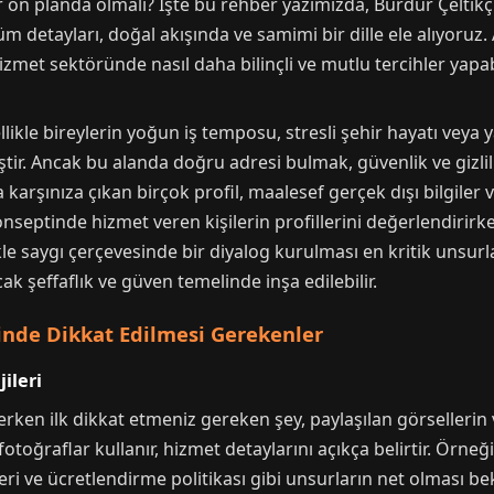
r ön planda olmalı? İşte bu rehber yazımızda, Burdur Çeltik
m detayları, doğal akışında ve samimi bir dille ele alıyoruz. 
met sektöründe nasıl daha bilinçli ve mutlu tercihler yapab
likle bireylerin yoğun iş temposu, stresli şehir hayatı veya ya
ştir. Ancak bu alanda doğru adresi bulmak, güvenlik ve gizli
rşınıza çıkan birçok profil, maalesef gerçek dışı bilgiler vey
nseptinde hizmet veren kişilerin profillerini değerlendirirken
le saygı çerçevesinde bir diyalog kurulması en kritik unsurl
k şeffaflık ve güven temelinde inşa edilebilir.
inde Dikkat Edilmesi Gerekenler
jileri
erken ilk dikkat etmeniz gereken şey, paylaşılan görsellerin ve
r fotoğraflar kullanır, hizmet detaylarını açıkça belirtir. Örneğ
eri ve ücretlendirme politikası gibi unsurların net olması bek