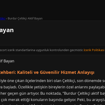
tikçi
›
Burdur Çeltikçi Aktif Bayan
Bayan
Escort icerik standartlarina uygunluk kontrolunden gecmistir.
Icerik Politikasi
ehberi: Kaliteli ve Güvenilir Hizmet Anlayışı
iyle öne çıkan ilçelerinden biri olan Çeltikçi, son dönemde 
 başladı. Özellikle yetişkin bireylerin özel anlarını paylaşabil
i her geçen gün artıyor. Bu noktada, “Burdur Çeltikçi aktif b
 çok merak ettiği konuların başında geliyor. Peki, bu arayışta