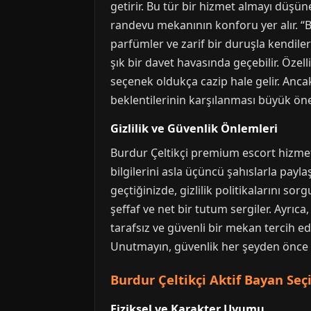
getirir. Bu tür bir hizmet almayı düşünen
randevu mekanının konforu yer alır. “Bur
parfümler ve zarif bir duruşla kendiler
şık bir davet havasında geçebilir. Özel
seçenek oldukça cazip hale gelir. Anca
beklentilerinin karşılanması büyük öne
Gizlilik ve Güvenlik Önlemleri
Burdur Çeltikçi premium escort hizmetle
bilgilerini asla üçüncü şahıslarla payl
geçtiğinizde, gizlilik politikalarını so
şeffaf ve net bir tutum sergiler. Ayrıca
tarafsız ve güvenli bir mekan tercih edil
Unutmayın, güvenlik her şeyden önce g
Burdur Çeltikçi Aktif Bayan Se
Fiziksel ve Karakter Uyumu