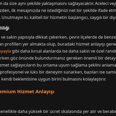
ın da size aynı şekilde yaklaşmasını sağlayacaktır. Aceleci veya
üzden, ilk mesajınızda ne istediğinizi net bir şekilde ifade et
r. Unutmayın ki, kaliteli bir hizmetin başlangıcı, saygılı bir d
iliği
ı ve sakin yapısıyla dikkat çekerken, çevre ilçelerde de benz
n profilleri yer almakta olup, buradaki hizmet anlayışı genel
nyayla
gibi daha kırsal alanlarda ise daha sakin ve özel rand
dirirken göz önünde bulundurmanız gereken önemli bir detaydı
izmet sağlayıcıların bu ortama uyum sağlama şeklini anlam
 profesyonel ve lüks bir deneyim sunarken, bazıları ise sami
in kendi beklentisine uygun birini bulmasını kolaylaştırır.
Premium Hizmet Anlayışı
enellikle daha yüksek bir ücret skalasında yer alır ve beraber