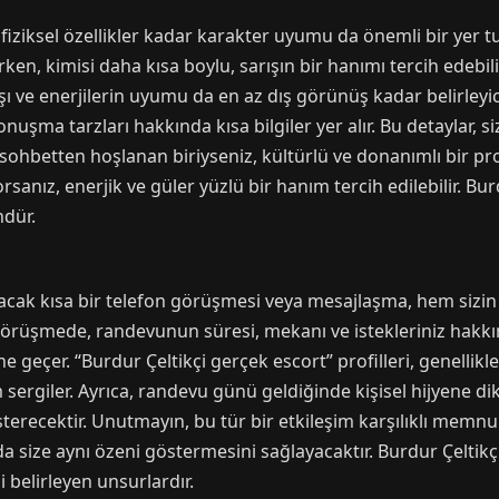
fiziksel özellikler kadar karakter uyumu da önemli bir yer tut
rken, kimisi daha kısa boylu, sarışın bir hanımı tercih edeb
ışı ve enerjilerin uyumu da en az dış görünüş kadar belirleyic
konuşma tarzları hakkında kısa bilgiler yer alır. Bu detaylar,
 sohbetten hoşlanan biriyseniz, kültürlü ve donanımlı bir profi
rsanız, enerjik ve güler yüzlü bir hanım tercih edilebilir. Bu
ndür.
cak kısa bir telefon görüşmesi veya mesajlaşma, hem sizin h
u görüşmede, randevunun süresi, mekanı ve istekleriniz hakk
e geçer. “Burdur Çeltikçi gerçek escort” profilleri, genellik
sergiler. Ayrıca, randevu günü geldiğinde kişisel hijyene dik
sterecektir. Unutmayın, bu tür bir etkileşim karşılıklı memnu
da size aynı özeni göstermesini sağlayacaktır. Burdur Çeltik
i belirleyen unsurlardır.