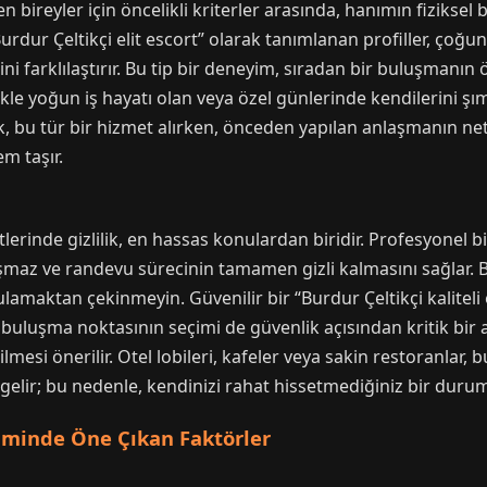
 bireyler için öncelikli kriterler arasında, hanımın fiziksel b
dur Çeltikçi elit escort” olarak tanımlanan profiller, çoğunluk
ini farklılaştırır. Bu tip bir deneyim, sıradan bir buluşmanı
likle yoğun iş hayatı olan veya özel günlerinde kendilerini 
k, bu tür bir hizmet alırken, önceden yapılan anlaşmanın net 
m taşır.
rinde gizlilik, en hassas konulardan biridir. Profesyonel bir
aşmaz ve randevu sürecinin tamamen gizli kalmasını sağlar. Bu
rgulamaktan çekinmeyin. Güvenilir bir “Burdur Çeltikçi kaliteli
, buluşma noktasının seçimi de güvenlik açısından kritik bir a
mesi önerilir. Otel lobileri, kafeler veya sakin restoranlar, bu
elir; bu nedenle, kendinizi rahat hissetmediğiniz bir dur
çiminde Öne Çıkan Faktörler