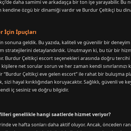
kçi’de daha samimi ve arkadaşça bir ton işe yarayabilir. Bu n
n kendine özgü bir dinamiği vardır ve Burdur Çeltikçi bu din
r İçin İpuçları
n sonuna geldik. Bu yazıda, kaliteli ve güvenilir bir deneyi
işim stratejilerini detaylandırdık. Unutmayın ki, bu tür bir hiz
. Burdur Çeltikçi escort seçenekleri arasında doğru tercihi 
iz kişilere net sorular sorun ve her zaman kendi sınırlarınızı k
 bir “Burdur Çeltikçi eve gelen escort” ile rahat bir buluşma p
 sizi hayal kırıklığından koruyacaktır. Sağlıklı, güvenli ve ke
ndi iç sesiniz ve doğru bilgidir.
filleri genellikle hangi saatlerde hizmet veriyor?
erinde ve hafta sonları daha aktif oluyor. Ancak, önceden r