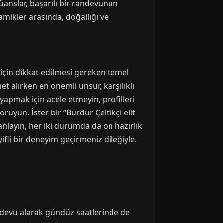
üanslar, başarılı bir randevunun
amikler arasında, doğallığı ve
m için dikkat edilmesi gereken temel
met alırken en önemli unsur, karşılıklı
yapmak için acele etmeyin, profilleri
oruyun. İster bir “Burdur Çeltikçi elit
lanlayın, her iki durumda da ön hazırlık
yifli bir deneyim geçirmeniz dileğiyle.
andevu alarak gündüz saatlerinde de