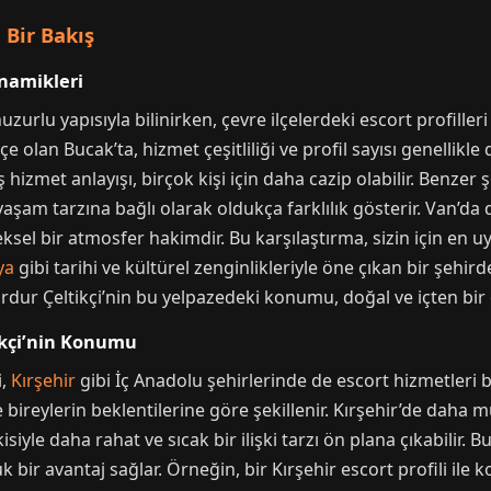
 Bir Bakış
inamikleri
urlu yapısıyla bilinirken, çevre ilçelerdeki escort profilleri 
 olan Bucak’ta, hizmet çeşitliliği ve profil sayısı genellikle 
hizmet anlayışı, birçok kişi için daha cazip olabilir. Benzer 
yaşam tarzına bağlı olarak oldukça farklılık gösterir. Van’da
eksel bir atmosfer hakimdir. Bu karşılaştırma, sizin için en 
ya
gibi tarihi ve kültürel zenginlikleriyle öne çıkan bir şehir
 Burdur Çeltikçi’nin bu yelpazedeki konumu, doğal ve içten bir
tikçi’nin Konumu
i,
Kırşehir
gibi İç Anadolu şehirlerinde de escort hizmetleri
e bireylerin beklentilerine göre şekillenir. Kırşehir’de daha
siyle daha rahat ve sıcak bir ilişki tarzı ön plana çıkabilir. B
ük bir avantaj sağlar. Örneğin, bir Kırşehir escort profili il