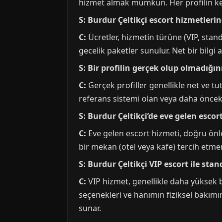
hizmet almak mümkün. Her profilin ken
S: Burdur Çeltikçi escort hizmetleri
C:
Ücretler, hizmetin türüne (VIP, standa
gecelik paketler sunulur. Net bir bilg
S: Bir profilin gerçek olup olmadığın
C:
Gerçek profiller genellikle net ve tutar
referans sistemi olan veya daha önceki
S: Burdur Çeltikçi’de eve gelen escor
C:
Eve gelen escort hizmeti, doğru önlem
bir mekan (otel veya kafe) tercih etmen
S: Burdur Çeltikçi VIP escort ile sta
C:
VIP hizmet, genellikle daha yüksek b
seçenekleri ve hanımın fiziksel bakımı
sunar.