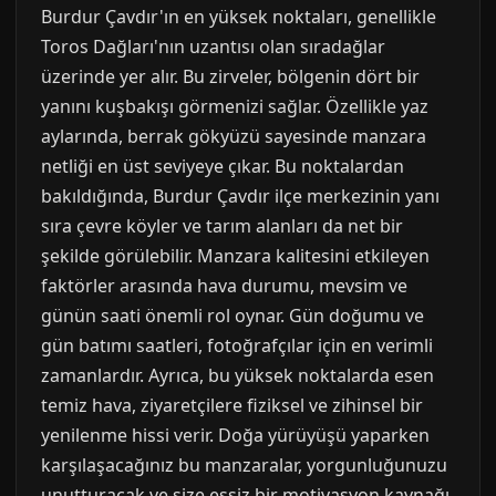
Burdur Çavdır'ın en yüksek noktaları, genellikle
Toros Dağları'nın uzantısı olan sıradağlar
üzerinde yer alır. Bu zirveler, bölgenin dört bir
yanını kuşbakışı görmenizi sağlar. Özellikle yaz
aylarında, berrak gökyüzü sayesinde manzara
netliği en üst seviyeye çıkar. Bu noktalardan
bakıldığında, Burdur Çavdır ilçe merkezinin yanı
sıra çevre köyler ve tarım alanları da net bir
şekilde görülebilir. Manzara kalitesini etkileyen
faktörler arasında hava durumu, mevsim ve
günün saati önemli rol oynar. Gün doğumu ve
gün batımı saatleri, fotoğrafçılar için en verimli
zamanlardır. Ayrıca, bu yüksek noktalarda esen
temiz hava, ziyaretçilere fiziksel ve zihinsel bir
yenilenme hissi verir. Doğa yürüyüşü yaparken
karşılaşacağınız bu manzaralar, yorgunluğunuzu
unutturacak ve size eşsiz bir motivasyon kaynağı