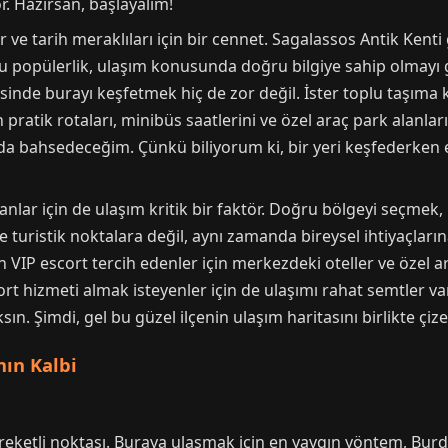
r. Hazırsan, başlayalım!
ve tarih meraklıları için bir cennet. Sagalassos Antik Kenti gi
 bu popülerlik, ulaşım konusunda doğru bilgiye sahip olmayı 
inde burayı keşfetmek hiç de zor değil. İster toplu taşıma ku
 pratik rotaları, minibüs saatlerini ve özel araç park alanlar
a bahsedeceğim. Çünkü biliyorum ki, bir yeri keşfederken en
anlar için de ulaşım kritik bir faktör. Doğru bölgeyi seçm
 turistik noktalara değil, aynı zamanda bireysel ihtiyaçların
P escort tercih edenler için merkezdeki oteller ve özel araç
t hizmeti almak isteyenler için de ulaşımı rahat semtler var.
n. Şimdi, gel bu güzel ilçenin ulaşım haritasını birlikte çize
ın Kalbi
reketli noktası. Buraya ulaşmak için en yaygın yöntem, Bur