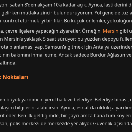
n, sabah 8’den akşam 10’a kadar açık. Ayrıca, lastiklerini de 
kışın gelirken mutlaka zincir bulunduruyorum. Yol genelde tuzl
ı kontrol ettirmek iyi bir fikir. Bu küçük önlemler, yolculuğu
, çevre ilçelere yapacağın ziyaretler. Örneğin,
Mersin
gibi u
n Mersin’e yaklaşık 5 saat sürüyor; bu yüzden depoyu fulleme
rota planlaması yap. Samsun’a gitmek için Antalya üzerinde
racının bakımını ihmal etme. Ancak sadece Burdur Ağlasun v
altında.
 Noktaları
 büyük yardımcın yerel halk ve belediye. Belediye binası, 
laşım bilgilerini alabilirsin. Ayrıca, esnaf da oldukça yardı
rif eder. Ben ilk geldiğimde, bir çaycı amca bana tüm köyleri
san, polis merkezi de merkezde yer alıyor. Güvenlik açısında