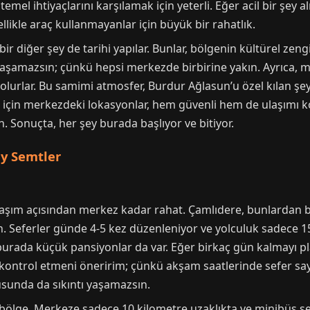
mel ihtiyaçlarını karşılamak için yeterli. Eğer acil bir şey a
likle araç kullanmayanlar için büyük bir rahatlık.
 diğer şey de tarihi yapılar. Bunlar, bölgenin kültürel zengi
aşamazsın; çünkü hepsi merkezde birbirine yakın. Ayrıca, 
 olurlar. Bu samimi atmosfer, Burdur Ağlasun’u özel kılan şe
er için merkezdeki lokasyonlar, hem güvenli hem de ulaşımı k
. Sonuçta, her şey burada başlıyor ve bitiyor.
ay Semtler
ulaşım açısından merkez kadar rahat. Çamlıdere, bunlardan 
in. Seferler günde 4-5 kez düzenleniyor ve yolculuk sadece 1
, burada küçük pansiyonlar da var. Eğer birkaç gün kalmayı p
kontrol etmeni öneririm; çünkü akşam saatlerinde sefer sayıs
usunda da sıkıntı yaşamazsın.
 bölge. Merkeze sadece 10 kilometre uzaklıkta ve minibüs sefe