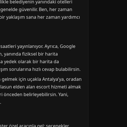
ikle belediyenin yanındaki otelleri
er genelde güvenilir. Ben, her zaman
 bir yaklaşım sana her zaman yardımcı
saatleri yayınlanıyor. Ayrıca, Google
, yanında fiziksel bir harita
 yedek olarak bir harita da
m sorularına hızlı cevap bulabilirsin.
a gelmek için uçakla Antalya’ya, oradan
Ağlasun elden alan escort hizmeti almak
i önceden belirleyebilirsin. Yani,
.
ister özel aracınla gel; seçenekler