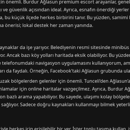
için önemli. Burdur Ağlasun premium escort arayanlar, genell
ığı ve güvenlik açısından ideal. Ayrıca, esnafın önerdiği yerl
, bu küçük ilçede herkes birbirini tanır. Bu yüzden, samimi
lama önerisi; lokal destek her zaman yanında.
ynaklar da işe yarıyor. Belediyenin resmi sitesinde minibüs 
r. Ancak bazı köy yolları haritada eksik olabiliyor. Bu yüzden
e telefonumdaki navigasyon uygulamasını kullanıyorum, ama
rı da faydalı. Örneğin, Facebook’taki Ağlasun grubunda ulaşı
uzak bölgelerden gelenler için önemli. Tunceli’den Ağlasun’
nlamalar için online haritalar vazgeçilmez. Ayrıca, Burdur 
on bazlı arama yapabiliyor. Bu sayede, ulaşımı kolay bölgeler
 sağlıyor. Sadece doğru kaynakları kullanmayı bilmek yeterli
le herkes için erişilebilir bir yer. İster toplu taşıma kullan, 