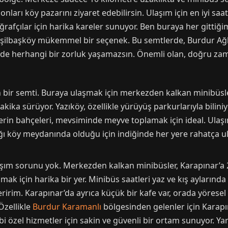
nları köy pazarını ziyaret edebilirsin. Ulaşım için en iyi saat
toğrafçılar için harika kareler sunuyor. Ben buraya her gitt
Yeşilbaşköy mükemmel bir seçenek. Bu semtlerde, Burdur Ağ
nde herhangi bir zorluk yaşamazsın. Önemli olan, doğru zam
 bir semti. Buraya ulaşmak için merkezden kalkan minibüsler
akika sürüyor. Yazıköy, özellikle yürüyüş parkurlarıyla bili
vlerin bahçeleri, mevsiminde meyve toplamak için ideal. Ulaş
ğı köy meydanında olduğu için indiğinde her yere rahatça ula
şım sorunu yok. Merkezden kalkan minibüsler, Karapınar’a 25
pmak için harika bir yer. Minibüs saatleri yaz ve kış aylarınd
im. Karapınar’da ayrıca küçük bir kafe var, orada yöresel lez
Özellikle
Burdur Karamanlı
bölgesinden gelenler için Karapın
 özel hizmetler için sakin ve güvenli bir ortam sunuyor. Yani