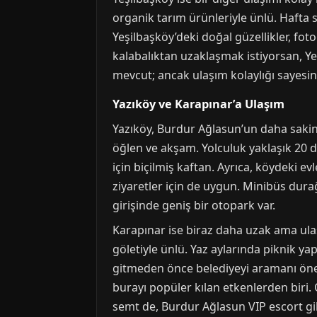
organik tarım ürünleriyle ünlü. Hafta so
Yeşilbaşköy’deki doğal güzellikler, fo
kalabalıktan uzaklaşmak istiyorsan, 
mevcut; ancak ulaşım kolaylığı sayesi
Yazıköy ve Karapınar’a Ulaşım
Yazıköy, Burdur Ağlasun’un daha sakin
öğlen ve akşam. Yolculuk yaklaşık 20 d
için biçilmiş kaftan. Ayrıca, köydeki e
ziyaretler için de uygun. Minibüs dura
girişinde geniş bir otopark var.
Karapınar ise biraz daha uzak ama ula
göletiyle ünlü. Yaz aylarında piknik ya
gitmeden önce belediyeyi aramanı önerir
burayı popüler kılan etkenlerden biri. 
semt de, Burdur Ağlasun VIP escort gibi