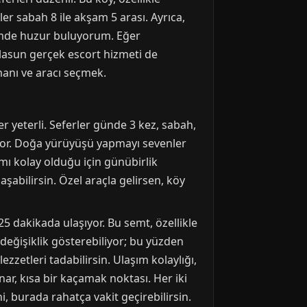
ler sabah 8 ile akşam 5 arası. Ayrıca,
iğimde huzur buluyorum. Eğer
lasun gerçek escort hizmeti de
anı ve aracı seçmek.
 yeterli. Seferler günde 3 kez, sabah,
niyor. Doğa yürüyüşü yapmayı sevenler
ımı kolay olduğu için günübirlik
şabilirsin. Özel araçla gelirsen, köy
 dakikada ulaşıyor. Bu semt, özellikle
a değişiklik gösterebiliyor; bu yüzden
zetleri tadabilirsin. Ulaşım kolaylığı,
ar, kısa bir kaçamak noktası. Her iki
, burada rahatça vakit geçirebilirsin.