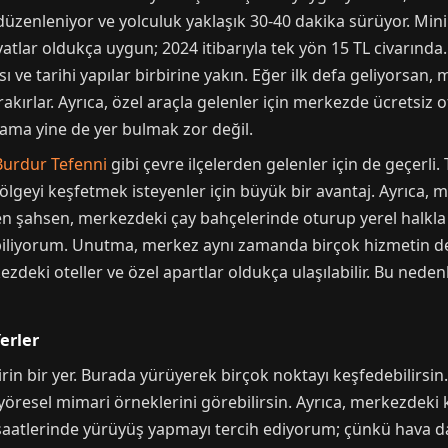
düzenleniyor ve yolculuk yaklaşık 30-40 dakika sürüyor. Mini
atlar oldukça uygun; 2024 itibarıyla tek yön 15 TL civarınd
ı ve tarihi yapılar birbirine yakın. Eğer ilk defa geliyorsa
kırlar. Ayrıca, özel araçla gelenler için merkezde ücretsiz o
r, ama yine de yer bulmak zor değil.
Burdur Tefenni
gibi çevre ilçelerden gelenler için de geçerli
ölgeyi keşfetmek isteyenler için büyük bir avantaj. Ayrıca, m
Ben şahsen, merkezdeki çay bahçelerinde oturup yerel halkl
ebiliyorum. Unutma, merkez aynı zamanda birçok hizmetin de
ezdeki oteller ve özel apartlar oldukça ulaşılabilir. Bu neden
erler
in bir yer. Burada yürüyerek birçok noktayı keşfedebilirsin
öresel mimari örneklerini görebilirsin. Ayrıca, merkezdeki 
 saatlerinde yürüyüş yapmayı tercih ediyorum; çünkü hava da