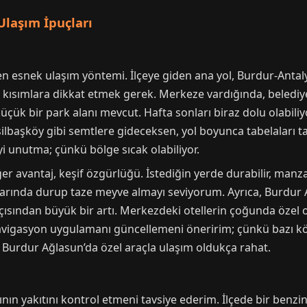
Ulaşım İpuçları
en esnek ulaşım yöntemi. İlçeye giden ana yol, Burdur-Antal
lı kısımlara dikkat etmek gerek. Merkeze vardığında, belediy
 küçük bir park alanı mevcut. Hafta sonları biraz dolu olabil
lbaşköy gibi semtlere gideceksen, yol boyunca tabelaları tak
yi unutma; çünkü bölge sıcak olabiliyor.
ğer avantaj, keşif özgürlüğü. İstediğin yerde durabilir, manza
rlarında durup taze meyve almayı seviyorum. Ayrıca, Burdur
çısından büyük bir artı. Merkezdeki otellerin çoğunda özel 
navigasyon uygulamanı güncellemeni öneririm; çünkü bazı kö
 Burdur Ağlasun’da özel araçla ulaşım oldukça rahat.
n yakıtını kontrol etmeni tavsiye ederim. İlçede bir benzi