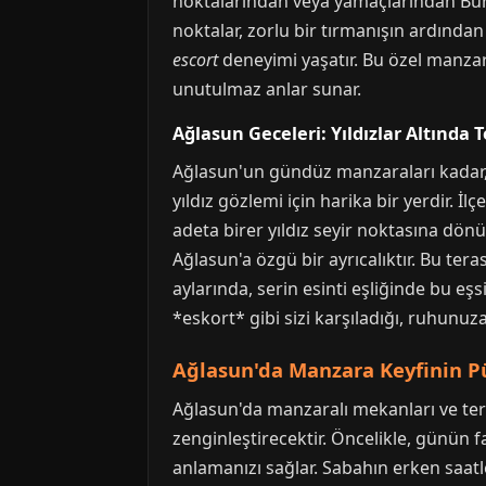
noktalarından veya yamaçlarından Burd
noktalar, zorlu bir tırmanışın ardında
escort
deneyimi yaşatır. Bu özel manzar
unutulmaz anlar sunar.
Ağlasun Geceleri: Yıldızlar Altında T
Ağlasun'un gündüz manzaraları kadar, g
yıldız gözlemi için harika bir yerdir. İ
adeta birer yıldız seyir noktasına dön
Ağlasun'a özgü bir ayrıcalıktır. Bu ter
aylarında, serin esinti eşliğinde bu e
*eskort* gibi sizi karşıladığı, ruhunu
Ağlasun'da Manzara Keyfinin P
Ağlasun'da manzaralı mekanları ve te
zenginleştirecektir. Öncelikle, günün f
anlamanızı sağlar. Sabahın erken saatle