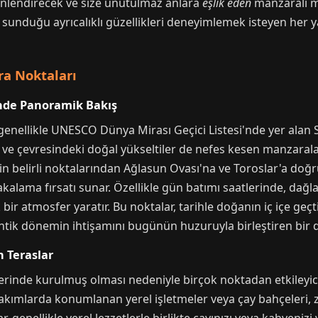
enlendirecek ve size unutulmaz anlara
eşlik eden
manzaralı me
 sunduğu ayrıcalıklı güzellikleri deneyimlemek isteyen her ya
a Noktaları
inde Panoramik Bakış
 genellikle UNESCO Dünya Mirası Geçici Listesi'nde yer alan 
r ve çevresindeki doğal yükseltiler de nefes kesen manzarala
n belirli noktalarından Ağlasun Ovası'na ve Toroslar'a doğru
yakalama fırsatı sunar. Özellikle gün batımı saatlerinde, dağl
k bir atmosfer yaratır. Bu noktalar, tarihle doğanın iç içe ge
antik dönemin ihtişamını bugünün huzuruyla birleştiren bir d
n Teraslar
lerinde kurulmuş olması nedeniyle birçok noktadan etkileyici
akımlarda konumlanan yerel işletmeler veya çay bahçeleri, 