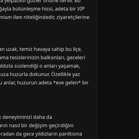
yelpazesi gözler önüne serilir. Bu
oğayla bütünleşme hissi, adeta bir
VIP
mium ilan
ı niteliğindedir, ziyaretçilerine
an uzak, temiz havaya sahip bu ilçe,
ama tesislerinizin balkonları, geceleri
ldızla süslendiği o anları yaşamak,
uza huzurla dokunur. Özellikle yaz
Bu anlar, huzurun adeta *eve gelen* bir
k deneyiminizi daha da
rın nasıl bir değişim geçirdiğini
radan da gece yıldızların parıltısına