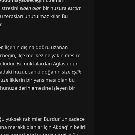
zi yudumlayabileceğiniz samimi
 stresini
elden alan
bir huzura
escort
bu terasları unutulmaz kılar. Bu
.
er. İlçenin dışına doğru uzanan
 Örneğin, ilçe merkezine yakın mesire
 doludur. Bu noktalardan Ağlasun'un
adaki huzur, sanki doğanın size
eşlik
güzelliklerin bir yansıması olan bu
ruhunuza derinlemesine işleyen bir
duğu yüksek rakımlar, Burdur'un sadece
na meraklı olanlar için Akdağ'ın belirli