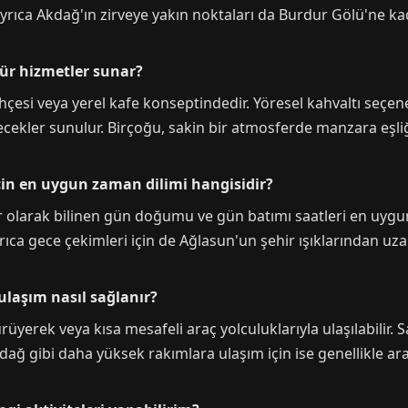
. Ayrıca Akdağ'ın zirveye yakın noktaları da Burdur Gölü'ne
tür hizmetler sunar?
hçesi veya yerel kafe konseptindedir. Yöresel kahvaltı seçene
içecekler sunulur. Birçoğu, sakin bir atmosferde manzara eşliğ
çin en uygun zaman dilimi hangisidir?
ler olarak bilinen gün doğumu ve gün batımı saatleri en uygu
ıca gece çekimleri için de Ağlasun'un şehir ışıklarından uzakl
laşım nasıl sağlanır?
üyerek veya kısa mesafeli araç yolculuklarıyla ulaşılabilir. 
dağ gibi daha yüksek rakımlara ulaşım için ise genellikle ara