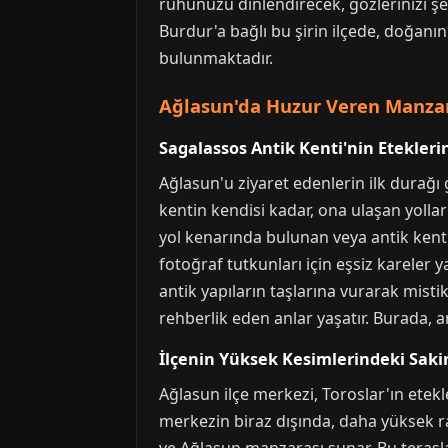
ruhunuzu dinlendirecek, gözlerinizi ş
Burdur'a bağlı bu şirin ilçede, doğanın
bulunmaktadır.
Ağlasun'da Huzur Veren Manzar
Sagalassos Antik Kenti'nin Etekler
Ağlasun'u ziyaret edenlerin ilk durağı
kentin kendisi kadar, ona ulaşan yolla
yol kenarında bulunan veya antik kenti
fotoğraf tutkunları için eşsiz kareler 
antik yapıların taşlarına vurarak misti
rehberlik eden anlar yaşatır. Burada, 
İlçenin Yüksek Kesimlerindeki Saki
Ağlasun ilçe merkezi, Toroslar'ın etek
merkezin biraz dışında, daha yüksek r