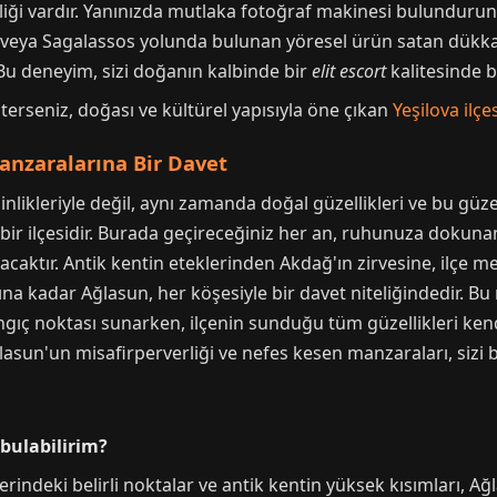
liği vardır. Yanınızda mutlaka fotoğraf makinesi bulunduru
e veya Sagalassos yolunda bulunan yöresel ürün satan dükkan
 Bu deneyim, sizi doğanın kalbinde bir
elit escort
kalitesinde bi
terseniz, doğası ve kültürel yapısıyla öne çıkan
Yeşilova ilçe
anzaralarına Bir Davet
nlikleriyle değil, aynı zamanda doğal güzellikleri ve bu güz
bir ilçesidir. Burada geçireceğiniz her an, ruhunuza dokunan,
acaktır. Antik kentin eteklerinden Akdağ'ın zirvesine, ilçe 
 kadar Ağlasun, her köşesiyle bir davet niteliğindedir. Bu 
gıç noktası sunarken, ilçenin sunduğu tüm güzellikleri kendi
sun'un misafirperverliği ve nefes kesen manzaraları, sizi b
bulabilirim?
erindeki belirli noktalar ve antik kentin yüksek kısımları, A