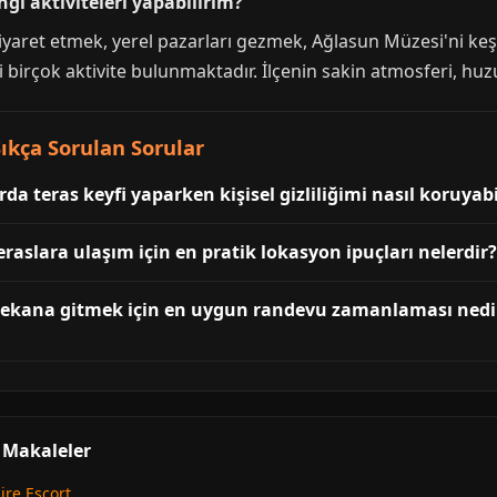
gi aktiviteleri yapabilirim?
ziyaret etmek, yerel pazarları gezmek, Ağlasun Müzesi'ni k
irçok aktivite bulunmaktadır. İlçenin sakin atmosferi, huzurlu
ıkça Sorulan Sorular
 teras keyfi yaparken kişisel gizliliğimi nasıl koruyabi
aslara ulaşım için en pratik lokasyon ipuçları nelerdir?
mekana gitmek için en uygun randevu zamanlaması nedi
i Makaleler
ire Escort