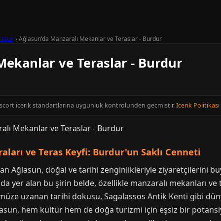
lasun
›
Ağlasun'da Manzaralı Mekanlar ve Teraslar - Burdur
Mekanlar ve Teraslar - Burdur
Escort icerik standartlarina uygunluk kontrolunden gecmistir.
Icerik Politikasi
ları ve Teras Keyfi: Burdur'un Saklı Cenneti
an Ağlasun, doğal ve tarihi zenginlikleriyle ziyaretçilerini bü
a yer alan bu şirin belde, özellikle manzaralı mekanları ve 
ümüze uzanan tarihi dokusu, Sagalassos Antik Kenti gibi dün
asun, hem kültür hem de doğa turizmi için eşsiz bir potans