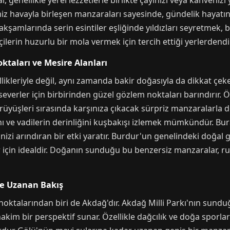
, genellikle yerel lezzetlerle birlikte çayınızı veya kahveni
iz havayla birleşen manzaraları sayesinde, gündelik hayatın
 akşamlarında serin esintiler eşliğinde yıldızları seyretmek, 
çilerin huzurlu bir mola vermek için tercih ettiği yerlerdendir
taları ve Mesire Alanları
likleriyle değil, aynı zamanda bakir doğasıyla da dikkat çek
severler için birbirinden güzel gözlem noktaları barındırır.
ürüyüşleri sırasında karşınıza çıkacak sürpriz manzaralarla
 ve vadilerin derinliğini kuşbakışı izlemek mümkündür. Bur
inizi arındıran bir etki yaratır. Burdur'un genelindeki doğal 
nlar için idealdir. Doğanın sunduğu bu benzersiz manzaralar, 
ne Uzanan Bakış
 noktalarından biri de Akdağ'dır. Akdağ Milli Parkı'nın sun
kim bir perspektif sunar. Özellikle dağcılık ve doğa sporları