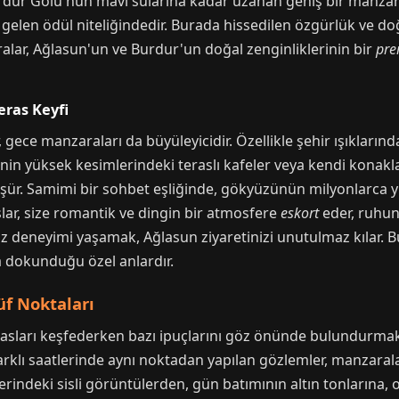
ur Gölü'nün mavi sularına kadar uzanan geniş bir manzara 
n gelen ödül niteliğindedir. Burada hissedilen özgürlük ve d
alar, Ağlasun'un ve Burdur'un doğal zenginliklerinin bir
pre
eras Keyfi
ece manzaraları da büyüleyicidir. Özellikle şehir ışıklarınd
lçenin yüksek kesimlerindeki teraslı kafeler veya kendi konakl
üşür. Samimi bir sohbet eşliğinde, gökyüzünün milyonlarca yı
aslar, size romantik ve dingin bir atmosfere
eskort
eder, ruhun
şsiz deneyimi yaşamak, Ağlasun ziyaretinizi unutulmaz kılar. 
za dokunduğu özel anlardır.
üf Noktaları
rasları keşfederken bazı ipuçlarını göz önünde bulundurma
arklı saatlerinde aynı noktadan yapılan gözlemler, manzarala
rindeki sisli görüntülerden, gün batımının altın tonlarına, o