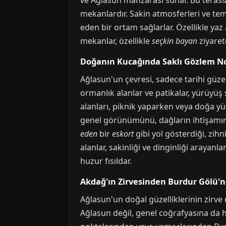
ve Ağlasun manzarası sunar. Bu teraslar
mekanlardır. Sakin atmosferleri ve tem
eden bir ortam sağlarlar. Özellikle yaz
mekanlar, özellikle
seçkin bayan
ziyaret
Doğanın Kucağında Saklı Gözlem Nok
Ağlasun'un çevresi, sadece tarihi güzel
ormanlık alanlar ve patikalar, yürüyüş 
alanları, piknik yaparken veya doğa y
genel görünümünü, dağların ihtişamını
eden
bir
eskort
gibi yol gösterdiği, zihn
alanlar, sakinliği ve dinginliği araya
huzur fısıldar.
Akdağ'ın Zirvesinden Burdur Gölü'
Ağlasun'un doğal güzelliklerinin zirve
Ağlasun değil, genel coğrafyasına da ha