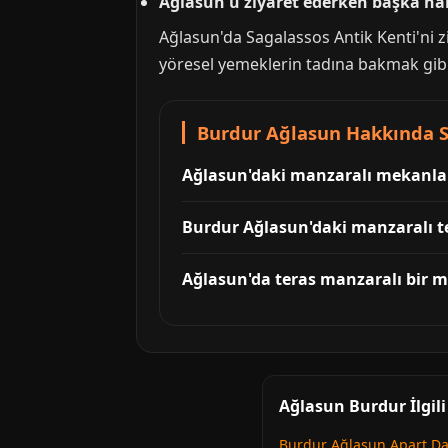
Ağlasun'u ziyaret ederken başka han
Ağlasun'da Sagalassos Antik Kenti'ni 
yöresel yemeklerin tadına bakmak gibi b
Burdur Ağlasun Hakkında S
Ağlasun'daki manzaralı mekanlarda
Burdur Ağlasun'daki manzaralı ter
Ağlasun'da teras manzaralı bir 
Ağlasun Burdur İlgil
Burdur Ağlasun Apart Da