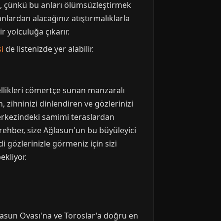
n, çünkü bu anları ölümsüzleştirmek
lardan alacağınız atıştırmalıklarla
r yolculuğa çıkarır.
si
de listenizde yer alabilir.
ellikleri cömertçe sunan manzaralı
 zihninizi dinlendiren ve gözlerinizi
merkezindeki samimi teraslardan
rehber, size Ağlasun'un bu büyüleyici
 gözlerinizle görmeniz için sizi
ekliyor.
ğlasun Ovası'na ve Toroslar'a doğru en